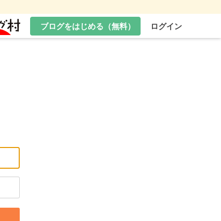
ブログをはじめる（無料）
ログイン