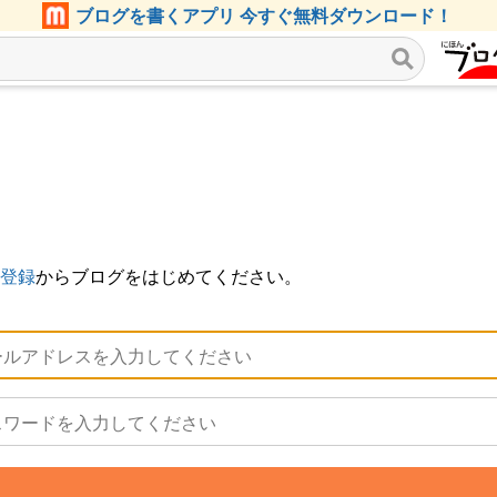
ブログを書くアプリ 今すぐ無料ダウンロード！
登録
からブログをはじめてください。