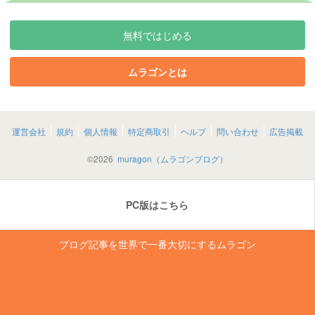
無料ではじめる
ムラゴンとは
運営会社
規約
個人情報
特定商取引
ヘルプ
問い合わせ
広告掲載
©
2026
muragon（ムラゴンブログ）
PC版はこちら
ブログ記事を世界で一番大切にするムラゴン