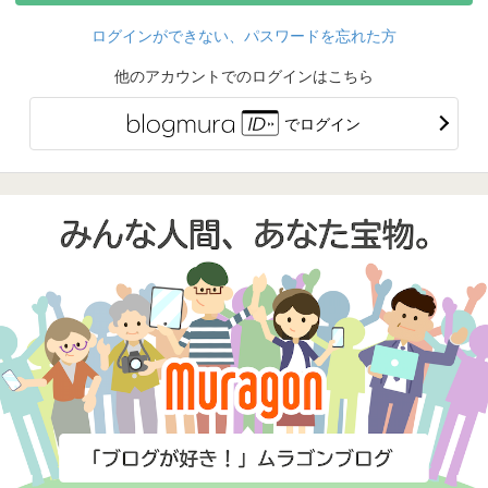
ログインができない、パスワードを忘れた方
他のアカウントでのログインはこちら
でログイン