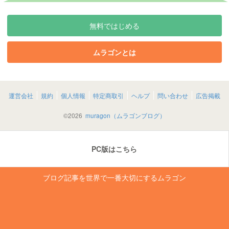
無料ではじめる
ムラゴンとは
運営会社
規約
個人情報
特定商取引
ヘルプ
問い合わせ
広告掲載
©
2026
muragon（ムラゴンブログ）
PC版はこちら
ブログ記事を世界で一番大切にするムラゴン