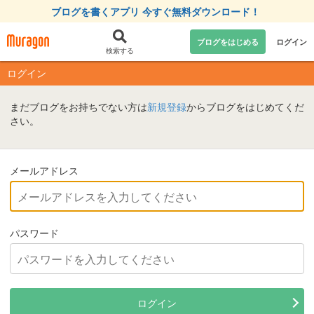
ブログを書くアプリ 今すぐ無料ダウンロード！
ブログをはじめる
ログイン
検索する
ログイン
まだブログをお持ちでない方は
新規登録
からブログをはじめてくだ
さい。
メールアドレス
パスワード
ログイン