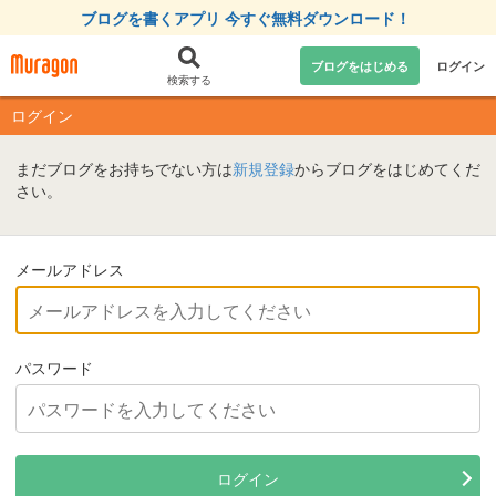
ブログを書くアプリ 今すぐ無料ダウンロード！
ブログをはじめる
ログイン
検索する
ログイン
まだブログをお持ちでない方は
新規登録
からブログをはじめてくだ
さい。
メールアドレス
パスワード
ログイン