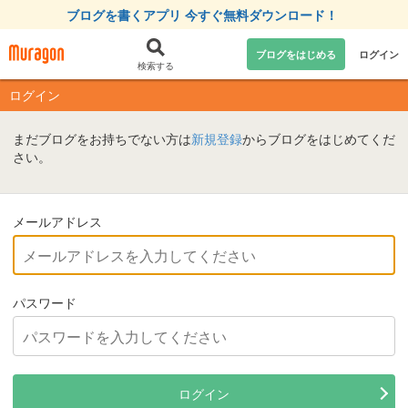
ブログを書くアプリ 今すぐ無料ダウンロード！
ブログをはじめる
ログイン
検索する
ログイン
まだブログをお持ちでない方は
新規登録
からブログをはじめてくだ
さい。
メールアドレス
パスワード
ログイン