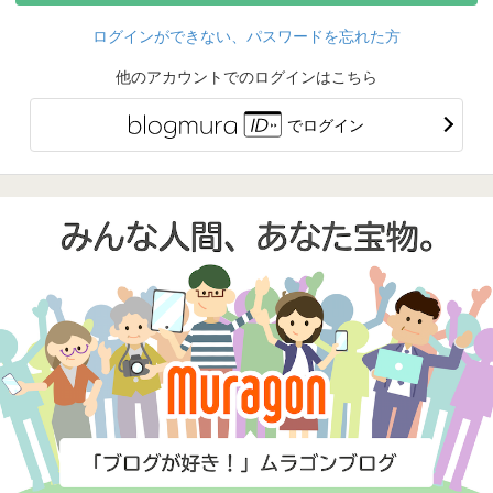
ログインができない、パスワードを忘れた方
他のアカウントでのログインはこちら
でログイン