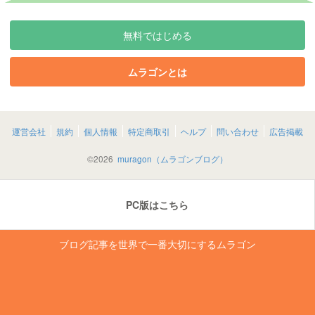
無料ではじめる
ムラゴンとは
運営会社
規約
個人情報
特定商取引
ヘルプ
問い合わせ
広告掲載
©
2026
muragon（ムラゴンブログ）
PC版はこちら
ブログ記事を世界で一番大切にするムラゴン