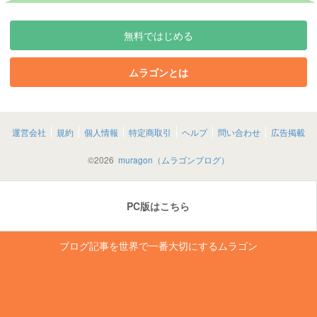
無料ではじめる
ムラゴンとは
運営会社
規約
個人情報
特定商取引
ヘルプ
問い合わせ
広告掲載
©
2026
muragon（ムラゴンブログ）
PC版はこちら
ブログ記事を世界で一番大切にするムラゴン