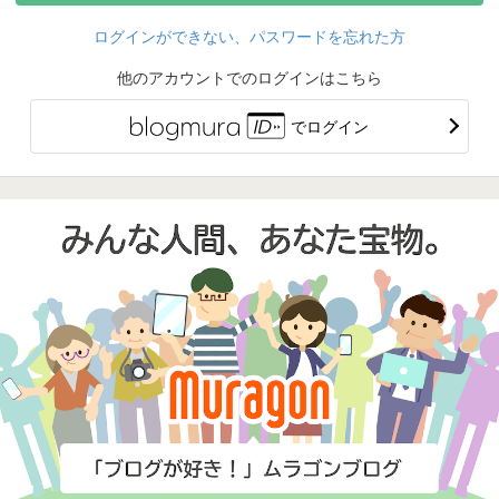
ログインができない、パスワードを忘れた方
他のアカウントでのログインはこちら
でログイン