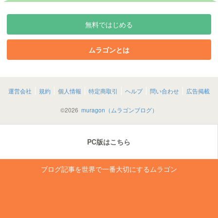
無料ではじめる
ムラゴンとは
運営会社
規約
個人情報
特定商取引
ヘルプ
問い合わせ
広告掲載
©
2026
muragon（ムラゴンブログ）
PC版はこちら
ブログ記事を世界で一番大切にするムラゴン