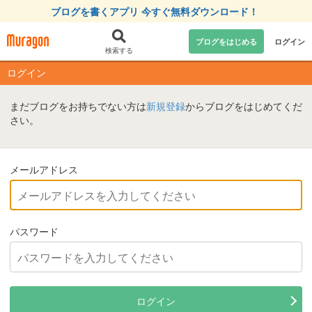
ブログを書くアプリ 今すぐ無料ダウンロード！
ブログをはじめる
ログイン
検索する
ログイン
まだブログをお持ちでない方は
新規登録
からブログをはじめてくだ
さい。
メールアドレス
パスワード
ログイン