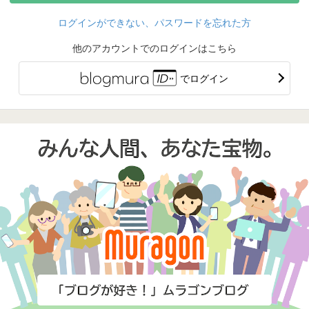
ログインができない、パスワードを忘れた方
他のアカウントでのログインはこちら
でログイン