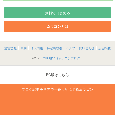
無料ではじめる
ムラゴンとは
運営会社
規約
個人情報
特定商取引
ヘルプ
問い合わせ
広告掲載
©
2026
muragon（ムラゴンブログ）
PC版はこちら
ブログ記事を世界で一番大切にするムラゴン