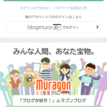
ログインができない、パスワードを忘れた方
他のアカウントでのログインはこちら
でログイン