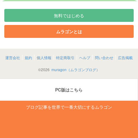
無料ではじめる
ムラゴンとは
運営会社
規約
個人情報
特定商取引
ヘルプ
問い合わせ
広告掲載
©
2026
muragon（ムラゴンブログ）
PC版はこちら
ブログ記事を世界で一番大切にするムラゴン