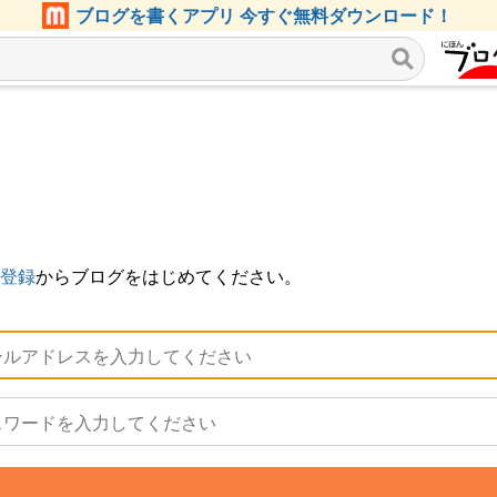
ブログを書くアプリ 今すぐ無料ダウンロード！
登録
からブログをはじめてください。