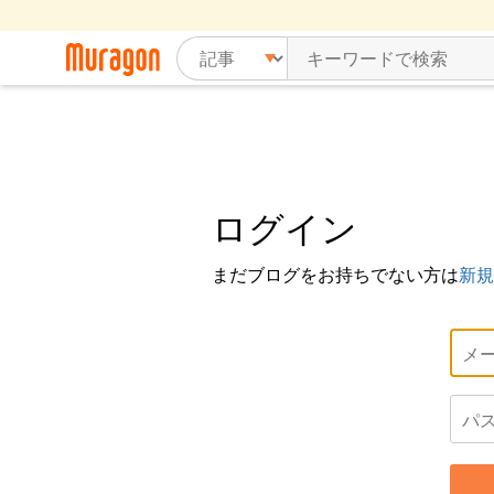
ログイン
まだブログをお持ちでない方は
新規