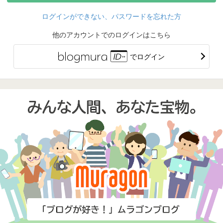
ログインができない、パスワードを忘れた方
他のアカウントでのログインはこちら
でログイン