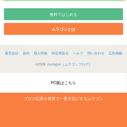
無料ではじめる
ムラゴンとは
運営会社
規約
個人情報
特定商取引
ヘルプ
問い合わせ
広告掲載
©
2026
muragon（ムラゴンブログ）
PC版はこちら
ブログ記事を世界で一番大切にするムラゴン