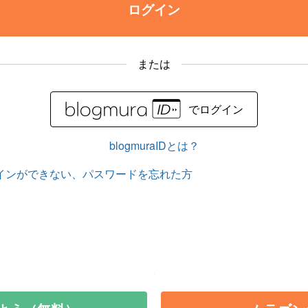
ログイン
または
でログイン
blogmuraIDとは？
インができない、パスワードを忘れた方