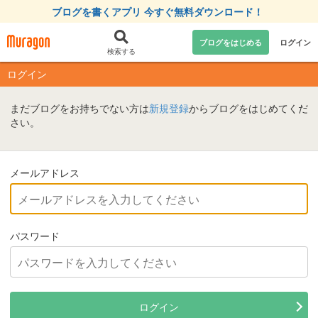
ブログを書くアプリ 今すぐ無料ダウンロード！
ブログをはじめる
ログイン
検索する
ログイン
まだブログをお持ちでない方は
新規登録
からブログをはじめてくだ
さい。
メールアドレス
パスワード
ログイン