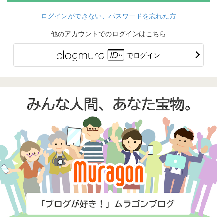
ログインができない、パスワードを忘れた方
他のアカウントでのログインはこちら
でログイン