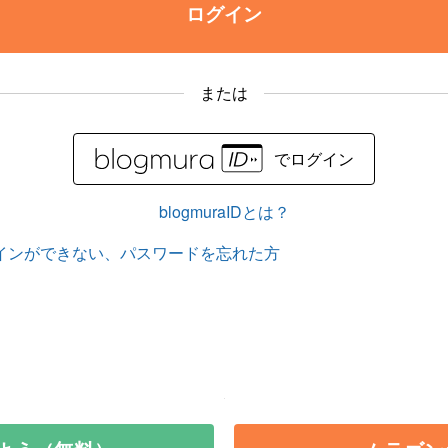
ログイン
または
でログイン
blogmuraIDとは？
インができない、パスワードを忘れた方