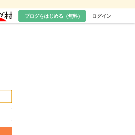
ブログをはじめる（無料）
ログイン