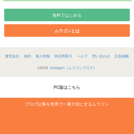
無料ではじめる
ムラゴンとは
運営会社
規約
個人情報
特定商取引
ヘルプ
問い合わせ
広告掲載
©
2026
muragon（ムラゴンブログ）
PC版はこちら
ブログ記事を世界で一番大切にするムラゴン