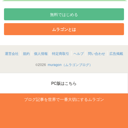
無料ではじめる
ムラゴンとは
運営会社
規約
個人情報
特定商取引
ヘルプ
問い合わせ
広告掲載
©
2026
muragon（ムラゴンブログ）
PC版はこちら
ブログ記事を世界で一番大切にするムラゴン