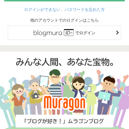
ログインができない、パスワードを忘れた方
他のアカウントでのログインはこちら
でログイン