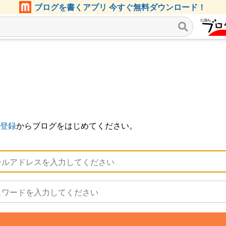
ブログを書くアプリ 今すぐ無料ダウンロード！
登録
からブログをはじめてください。