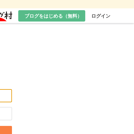
ブログをはじめる（無料）
ログイン