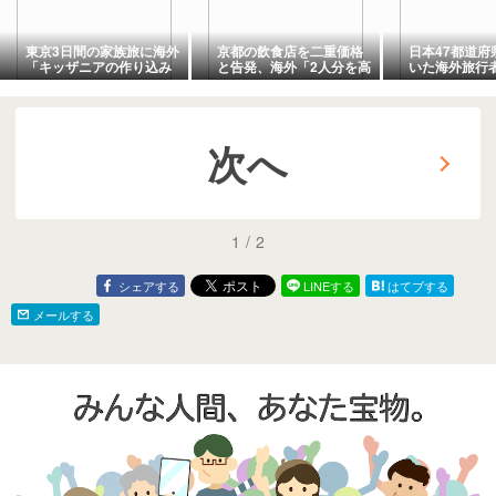
東京3日間の家族旅に海外
京都の飲食店を二重価格
日本47都道府
「キッザニアの作り込み
と告発、海外「2人分を高
いた海外旅行
が別次元」
値と誤解？」
は別格だった
次へ
1
/
2
シェアする
LINEする
はてブする
メールする