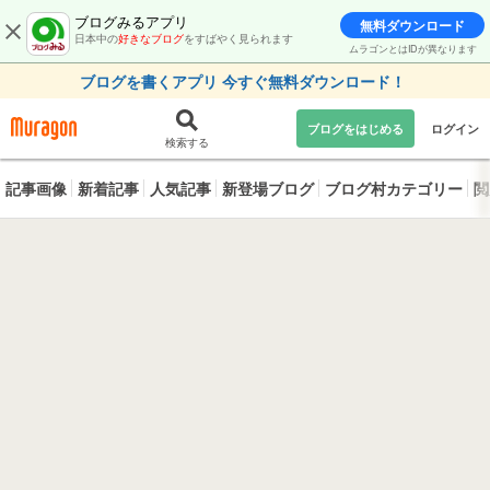
ブログみるアプリ
無料ダウンロード
日本中の
好きなブログ
をすばやく見られます
ムラゴンとはIDが異なります
ブログを書くアプリ 今すぐ無料ダウンロード！
ブログをはじめる
ログイン
検索する
記事画像
新着記事
人気記事
新登場ブログ
ブログ村カテゴリー
閲