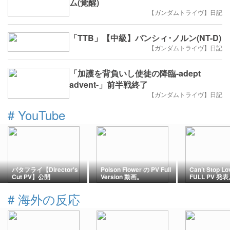
ム(覚醒)
【ガンダムトライヴ】日記
「TTB」【中級】バンシィ･ノルン(NT-D)
【ガンダムトライヴ】日記
「加護を背負いし使徒の降臨-adept
advent-」前半戦終了
【ガンダムトライヴ】日記
#
YouTube
バタフライ【Director's
Poison Flower の PV Full
Can’t Stop Lo
Cut PV】公開
Version 動画。
FULL PV 発
#
海外の反応