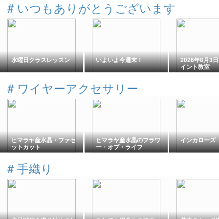
#
いつもありがとうございます
水曜日クラスレッスン
いよいよ今週末！
2026年8月3
イント教室
#
ワイヤーアクセサリー
ヒマラヤ産水晶・ファセ
ヒマラヤ産水晶のフラワ
インカローズ
ットカット
ー・オブ・ライフ
#
手織り