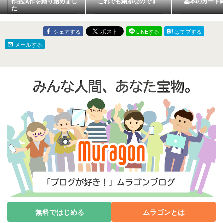
作品試作を織り始めまし
これでも絹糸なのです
基本のカード
た
シェアする
LINEする
はてブする
メールする
無料ではじめる
ムラゴンとは