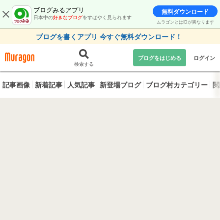
ブログみるアプリ
無料ダウンロード
日本中の
好きなブログ
をすばやく見られます
ムラゴンとはIDが異なります
ブログを書くアプリ 今すぐ無料ダウンロード！
ブログをはじめる
ログイン
検索する
記事画像
新着記事
人気記事
新登場ブログ
ブログ村カテゴリー
閲