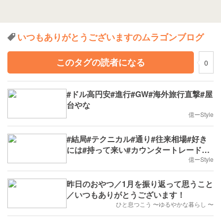
いつもありがとうございますのムラゴンブログ
このタグの読者になる
0
#ドル高円安#進行#GW#海外旅行直撃#屋
台やな
億ーStyle
#結局#テクニカル#通り#往来相場#好き
には#持って来い#カウンタートレード#
日計り
億ーStyle
昨日のおやつ／1月を振り返って思うこと
／いつもありがとうございます！
ひと息つこう 〜ゆるやかな暮らし 〜