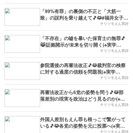
「99%有罪」の裏側の不正と「大筋一
致」の誤判を乗り越えて🎵😹#福井女子
中学生殺人事件の無罪判決(※実学
チリツモえん罪詩
No.124,B.D.+321)
「不存在」の嘘を暴いた保育士の無罪🎵
😹証拠開示が未来を切り開く(※実学
No.123,B.D.+320)
チリツモえん罪詩
参院選後の再審法改正🎵😹裁判官の検察
に対する過度の信頼を問題視(※実学
No.122,2025/7/21(月)～,B.D.+319)
チリツモえん罪詩
再審法改正から6党の姿勢を問う🎵😹部
落差別の現実を政治はどう見るのか(※実
学No.121,B.D.+318)
チリツモえん罪詩
外国人差別もえん罪も根っこで繋がって
いる🎵😹各党の姿勢を元に投票へ(※実学
No.120,B.D.+317)
チリツモえん罪詩