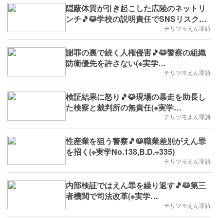
隠蔽体質が引き起こした広陵のネットリ
ンチ🎵😹学校の説明責任でSNSリスクか
ら守る第一歩を(※実学No.142,B.D.+339)
チリツモえん罪詩
謝罪の裏で続く人権侵害🎵😹警察の組織
防衛優先を許さない(※実学
No.140,B.D.+337)
チリツモえん罪詩
検証結果に怒り🎵😹現場の暴走を助長し
た検察と裁判所の無責任(※実学
No.139,B.D.+336)
チリツモえん罪詩
性産業を狙う警察🎵😹職業差別がえん罪
を招く(※実学No.138,B.D.+335)
チリツモえん罪詩
内部検証ではえん罪を繰り返す🎵😹第三
者機関で司法改革(※実学
No.136,2025/8/4(月)～,B.D.+333)
チリツモえん罪詩