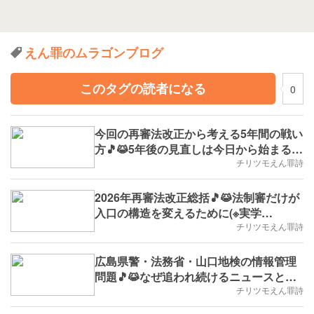
えん罪のムラゴンブログ
このタグの読者になる
0
今回の再審法改正から考える5年間の戦い
方🎵😹5年後の見直しは今日から始まる(※
実学No.236,B.D.+328)
チリツモえん罪詩
2026年再審法改正総括🎵😹法制審だけが
入口の構造を変えるために(※実学
No.235,B.D.+321)
チリツモえん罪詩
広島県警・法務省・山口地検の情報管理
問題🎵😹なぜ追われ続けるニュースと追
われなくなるニュースがあるのか(※実学
チリツモえん罪詩
No.234,B.D.+306)