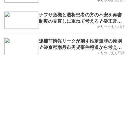
題がある(※雑学No.223,B.D.+230)
チリツモえん罪詩
ナフサ危機と透析患者の方の不安を再審
制度の見直しに重ねて考える🎵😹正常性
バイアスが覆い隠す2つの命の問題(※雑学
チリツモえん罪詩
No.222,B.D.+226)
逮捕前情報リークが崩す推定無罪の原則
🎵😹京都南丹市男児事件報道から考える
(※雑学No.221,B.D.+223)
チリツモえん罪詩