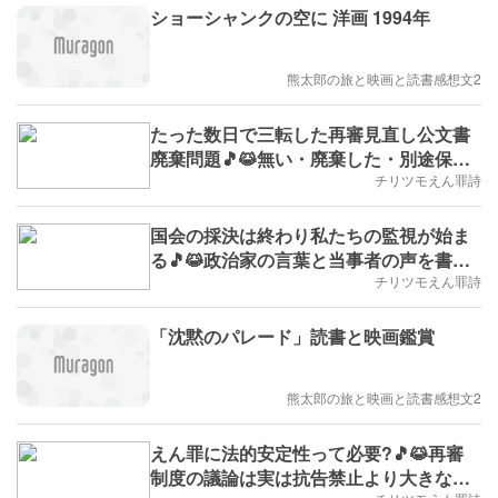
ショーシャンクの空に 洋画 1994年
熊太郎の旅と映画と読書感想文2
たった数日で三転した再審見直し公文書
廃棄問題🎵😹無い・廃棄した・別途保管
していた～法務省説明の変遷を検証する
チリツモえん罪詩
(※実学No.233,B.D.+302)
国会の採決は終わり私たちの監視が始ま
る🎵😹政治家の言葉と当事者の声を書き
留め再審法の運用を検証する(※実学
チリツモえん罪詩
No.230,2026/6/15(月)～,B.D.+283)
「沈黙のパレード」読書と映画鑑賞
熊太郎の旅と映画と読書感想文2
えん罪に法的安定性って必要?🎵😹再審
制度の議論は実は抗告禁止より大きな問