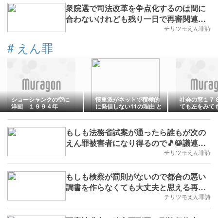
衆院選で司法改革を争点化するのは間に
合わないけれども残り一日で再審関連記
事に自民公約がえん罪被害者を無視して
チリツモえん罪詩
るのはおかしいとコメントして🎵😹議員
#
えん罪
立法優先の圧力に繋げたい(※実学
No.213,B.D.+155)
ショーシャンクの空に
慎重派がネットで積極的
社会の窓１７８
洋画 １９９４年
に発信しない11の理由 と
ても左をみ
悪意攻略法
一
もしも法務省試案が通ったら誰もが次の
えん罪被害者になり得るので🎵😹議連候
補者に投票して議員立法を復活させ私た
チリツモえん罪詩
ちの未来を守りたい(※実学
No.213,B.D.+144)
もしも検察が罰則がないので都合の悪い
調書を作らなくても大丈夫と思える再審
法ができたら誰も救われないので🎵😹刑
チリツモえん罪詩
事罰と第三者監視で歯止めをかけたい(※