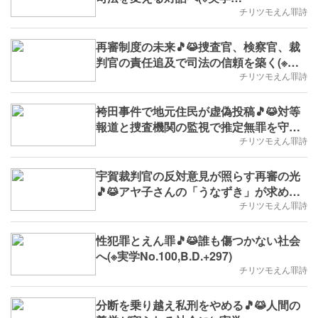
No.105,B.D.+302)
チリツモえん罪詩
再審制度の未来🎵😹捜査官、検察官、裁
判官の責任追及で司法の信頼を築く(※実
学No.103,B.D.+300)
チリツモえん罪詩
袴田事件で地元住民が虚偽投稿🎵😹対等
報道と捜査機関の監視で推定無罪を守る
(※実学No.102,B.D.+299)
チリツモえん罪詩
宇賀裁判官の反対意見が照らす再審の光
🎵😹アヤ子さんの「うなずき」が求める
公正な司法(※実学No.101,2025/6/30(月)
チリツモえん罪詩
～,B.D.+298)
性犯罪とえん罪🎵😹誰も傷つかない社会
へ(※実学No.100,B.D.+297)
チリツモえん罪詩
分断を乗り越え私刑をやめる🎵😹人間の