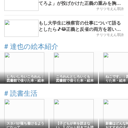
てろよ」が投げかけた正義の重みを胸に
(※実学No.94,2025/6/23(月)～,B.D.+291)
チリツモえん罪詩
もし大学生に検察官の仕事について語る
としたら🎵😹正義と反省の両方を若い人
たちに(※実学No.93,B.D.+290)
チリツモえん罪詩
#
達也の絵本紹介
しろいしろいころわん：
ころわんとしろいくも：
ねこです。：
図書館で借りた本・絵本
図書館で借りた本・絵本
りた本・絵本【
【277冊目】レビュー・
【276冊目】レビュー・
目】レビュー
感想
感想
#
読書生活
スタバが落ち着けるよう
【子どもが本を読まな
新書はどんな
になって
い…】ゲーム好きでも読
おすすめのタ