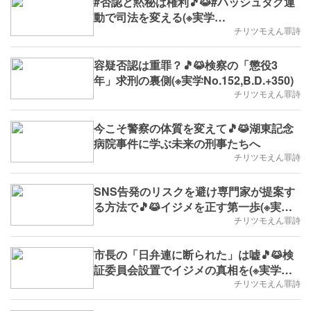
#否認と黙秘は権利🎵😹#ハッシュタグ運
動で司法を変える(※実学
No.153,B.D.+351)
チリツモえん罪詩
容疑否認は重罪？🎵😹検察の「懲役3
年」求刑の裏側(※実学No.152,B.D.+350)
チリツモえん罪詩
今こそ警察の体質を変えて🎵😹湖東記念
病院事件に学ぶ未来の刑事たちへ
チリツモえん罪詩
SNS告発のリスクを避け専門家が提案す
る方法で🎵😹イジメを正す第一歩(※実学
No.150,B.D.+348)
チリツモえん罪詩
市長の「日弁連に断られた」は嘘🎵😹検
証委員会設置でイジメの真相を(※実学
No.149,2025/8/18(月)～,B.D.+347)
チリツモえん罪詩