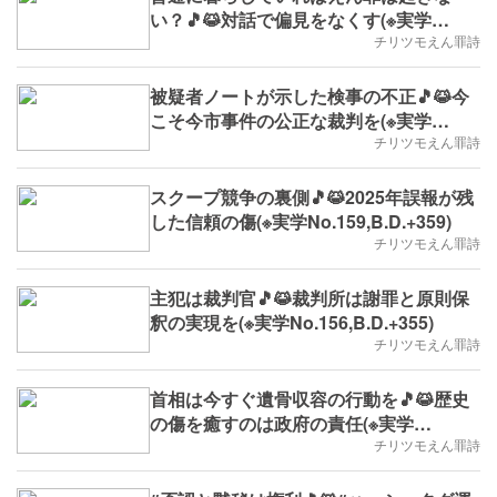
い？🎵😹対話で偏見をなくす(※実学
No.163,B.D.+364)
チリツモえん罪詩
被疑者ノートが示した検事の不正🎵😹今
こそ今市事件の公正な裁判を(※実学
No.161,B.D.+362)
チリツモえん罪詩
スクープ競争の裏側🎵😹2025年誤報が残
した信頼の傷(※実学No.159,B.D.+359)
チリツモえん罪詩
主犯は裁判官🎵😹裁判所は謝罪と原則保
釈の実現を(※実学No.156,B.D.+355)
チリツモえん罪詩
首相は今すぐ遺骨収容の行動を🎵😹歴史
の傷を癒すのは政府の責任(※実学
No.155,2025/8/25(月)～,B.D.+354)
チリツモえん罪詩