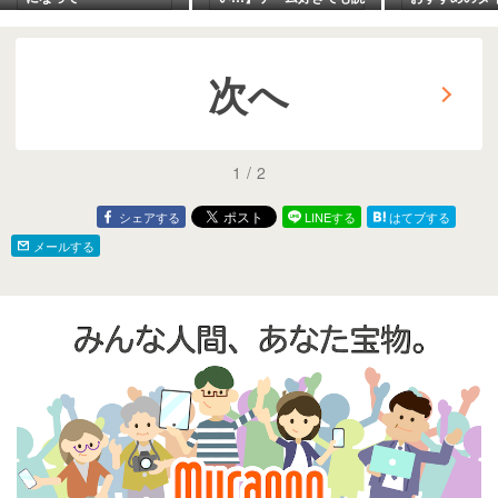
書習慣がついた“意外な方
選び方
法”とは？
次へ
1
/
2
シェアする
LINEする
はてブする
メールする