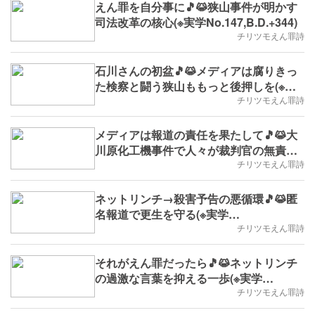
えん罪を自分事に🎵😹狭山事件が明かす
司法改革の核心(※実学No.147,B.D.+344)
チリツモえん罪詩
石川さんの初盆🎵😹メディアは腐りきっ
た検察と闘う狭山ももっと後押しを(※実
学No.146,B.D.+343)
チリツモえん罪詩
メディアは報道の責任を果たして🎵😹大
川原化工機事件で人々が裁判官の無責任
を知らない(※実学No.145,B.D.+342)
チリツモえん罪詩
ネットリンチ→殺害予告の悪循環🎵😹匿
名報道で更生を守る(※実学
No.144,B.D.+341)
チリツモえん罪詩
それがえん罪だったら🎵😹ネットリンチ
の過激な言葉を抑える一歩(※実学
No.143,2025/8/11(月)～,B.D.+340)
チリツモえん罪詩