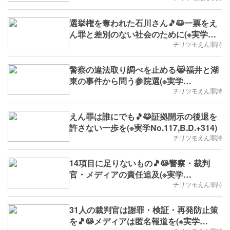
選挙権を奪われた石川さん🎵😹一票をえ
ん罪と差別のない社会のために(※実学
No.119,B.D.+316)
チリツモえん罪詩
警察の違法取り調べを止める😹福井と湖
東の事件から問う参院選(※実学
No.118,B.D.+315)
チリツモえん罪詩
えん罪は誰にでも🎵😹証拠開示の後退を
許さない一歩を(※実学No.117,B.D.+314)
チリツモえん罪詩
14項目に足りないもの🎵😹警察・裁判
官・メディアの責任追及(※実学
No.116,B.D.+3
チリツモえん罪詩
31人の裁判官は謝罪・検証・再発防止策
を🎵😹メディアは匿名報道を(※実学