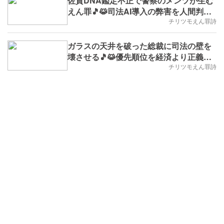
佐賀DNA鑑定不正で警察のメンツが生む
えん罪🎵😹司法AI導入の弊害を人間判断
で払い改革の道を開く(※実学
チリツモえん罪詩
No.186,B.D.+33)
ガラスの天井を破った総裁に司法の壁を
壊させる🎵😹優先順位を経済より正義・
憲法改正より人権に正す(※実学
チリツモえん罪詩
No.184.B.D.+30)