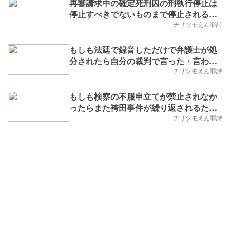
実学No.208,B.D.+95)
再審請求中の確定死刑囚の刑執行停止は
停止すべきでないものまで停止される可
能性があるとの検察の主張はえん罪で死
チリツモえん罪詩
刑になっても仕方がないと宣言している
に等しいので🎵😹再審法改正は人権優先
もしも法廷で録音しただけで弁護士が処
の議員立法で(※実学No.204,B.D.+83)
分されたら自分の裁判で言った・言わな
いの水掛け論になったとき真実を証明で
チリツモえん罪詩
きないのは怖いので🎵😹全ての公判録
画・録音のルールを(※実学
もしも検察の不服申立てが禁止されなか
No.203,B.D.+82)
ったらまた袴田事件が繰り返されるため
🎵😹ひで子さんをこれ以上増やさないた
チリツモえん罪詩
めにも行動を起こしたい(※実学
No.202,B.D.+74)