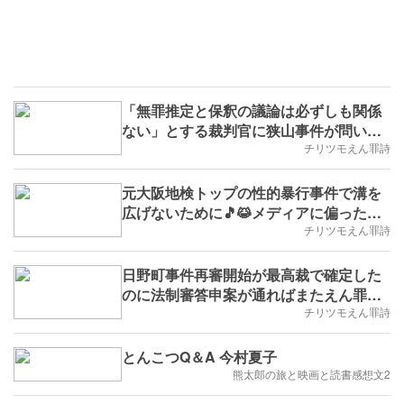
「無罪推定と保釈の議論は必ずしも関係
ない」とする裁判官に狭山事件が問いか
けるもの🎵😹早智子さんの第4次再審請
チリツモえん罪詩
求から1年(※雑学No.218,B.D.+212)
元大阪地検トップの性的暴行事件で溝を
広げないために🎵😹メディアに偏った報
道の是正を求めたい(※実学
チリツモえん罪詩
No.216.B.D.+198)
日野町事件再審開始が最高裁で確定した
のに法制審答申案が通ればまたえん罪が
生まれるので🎵😹議員立法案による法改
チリツモえん罪詩
正を国会論議で実現し狭山事件等の再審
開始も加速させたい(※実学
とんこつQ＆A 今村夏子
No.215,B.D.+174)
熊太郎の旅と映画と読書感想文2