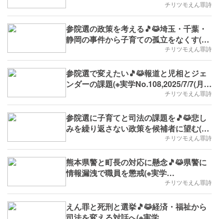
No.110,B.D.+307)
チリツモえん罪詩
参院選の政策を考える🎵😹埼玉・千葉・
静岡の事件から子育ての孤立をなくす(※
実学No.109,B.D.+306)
チリツモえん罪詩
参院選で変えたい🎵😹報道と児相とジェ
ンダーの課題(※実学No.108,2025/7/7(月)
～,B.D.+305)
チリツモえん罪詩
参院選に子育てと司法の課題を🎵😹悲し
みを繰り返さない政策を候補者に望む(※
実学No.107,B.D.+304)
チリツモえん罪詩
熊本県警と町長の対応に懸念🎵😹県警に
情報漏洩で職員を懲戒(※実学
No.106,B.D.+303)
チリツモえん罪詩
えん罪と死刑と選挙🎵😹経済・福祉から
司法を変える対話へ(※実学