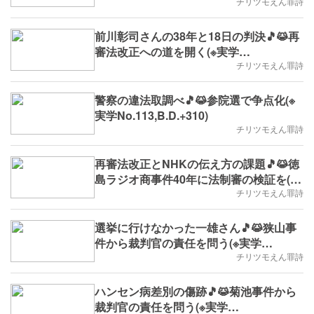
No.115,2025/7/14(月)～,B.D.+312)
チリツモえん罪詩
前川彰司さんの38年と18日の判決🎵😹再
審法改正への道を開く(※実学
No.114,B.D.+311)
チリツモえん罪詩
警察の違法取調べ🎵😹参院選で争点化(※
実学No.113,B.D.+310)
チリツモえん罪詩
再審法改正とNHKの伝え方の課題🎵😹徳
島ラジオ商事件40年に法制審の検証を(※
実学No.112,B.D.+309)
チリツモえん罪詩
選挙に行けなかった一雄さん🎵😹狭山事
件から裁判官の責任を問う(※実学
No.111,B.D.+308)
チリツモえん罪詩
ハンセン病差別の傷跡🎵😹菊池事件から
裁判官の責任を問う(※実学