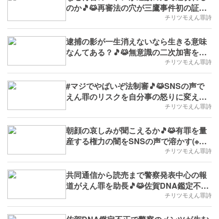
のか🎵😹再審法の穴が三鷹事件初の証人
尋問と狭山事件への連鎖を幻に(※実学
チリツモえん罪詩
No.193,B.D.+46))
逮捕の影が一生消えないなら生きる意味
なんてある？🎵😹無意識の二次加害を断
つための5つのエクササイズ(※実学
チリツモえん罪詩
No.192.B.D.+44)
#マジでやばいぞ法制審🎵😹SNSの声で
えん罪のリスクを自分事の怒りに変える
(※実学No.191,B.D.+42)
チリツモえん罪詩
朝顔の哀しみが聞こえるか🎵😹有罪を量
産する権力の闇をSNSの声で溶かす(※実
学No.190,B.D.+39)
チリツモえん罪詩
共同通信から読売まで警察発表中心の報
道がえん罪を助長🎵😹佐賀DNA鑑定不正
と狭山が重なる(※実学No.188,B.D.+36)
チリツモえん罪詩