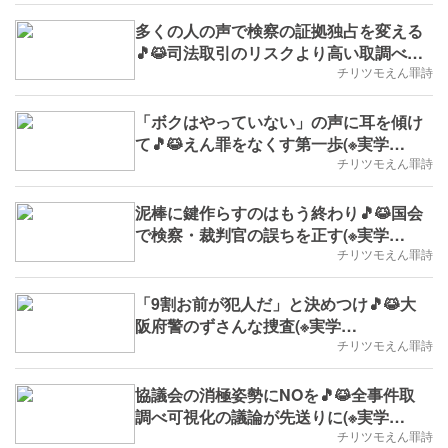
多くの人の声で検察の証拠独占を変える
🎵😹司法取引のリスクより高い取調べの
不透明さ(※実学No.129,2025/7/28(月)
チリツモえん罪詩
～,B.D.+326)
「ボクはやっていない」の声に耳を傾け
て🎵😹えん罪をなくす第一歩(※実学
No.128,B.D.+325)
チリツモえん罪詩
泥棒に鍵作らすのはもう終わり🎵😹国会
で検察・裁判官の誤ちを正す(※実学
No.127,B.D.+324)
チリツモえん罪詩
「9割お前が犯人だ」と決めつけ🎵😹大
阪府警のずさんな捜査(※実学
No.126,B.D.+323)
チリツモえん罪詩
協議会の消極姿勢にNOを🎵😹全事件取
調べ可視化の議論が先送りに(※実学
No.125,B.D.+322)
チリツモえん罪詩