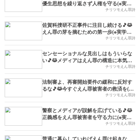
優生思想を繰り返さず人権を守る(※実学
No.171,B.D.+11)
チリツモえん罪詩
佐賀科捜研不正事件に注目し続ける🎵😹
えん罪の芽を摘むための第一歩(※実学
No.167,B.D.+5)
チリツモえん罪詩
センセーショナルな見出しはもういらな
い🎵😹メディアはえん罪の構造に本気で
向き合う記事を(※実学No.166,B.D.+4)
チリツモえん罪詩
法制審よ、再審開始要件の緩和に反対す
るな🎵😹今すぐえん罪被害者の救済を(※
実学No.165,2025/9/8(月)～,B.D.+3)
チリツモえん罪詩
警察とメディアが誤解を広げている🎵😹
正義感をえん罪被害者を守る力に(※実学
No.164,B.D.+0)
チリツモえん罪詩
普通に暮らしていればえん罪は起きな