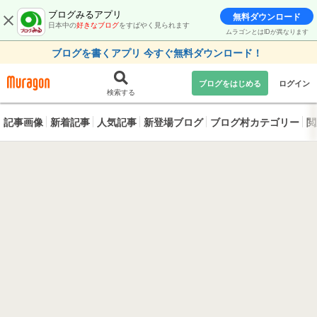
ブログみるアプリ
無料ダウンロード
日本中の
好きなブログ
をすばやく見られます
ムラゴンとはIDが異なります
ブログを書くアプリ 今すぐ無料ダウンロード！
ブログをはじめる
ログイン
検索する
記事画像
新着記事
人気記事
新登場ブログ
ブログ村カテゴリー
閲