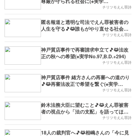
尊厳が守られる社会に(※実学
No.99,B.D.+296)
チリツモえん罪詩
匿名報道と透明な司法でえん罪被害者の
人生を守る🎵😹誰もがやり直せる社会へ
(※実学No.98,B.D.+295)
チリツモえん罪詩
神戸質店事件で再審請求申立て🎵😹法改
正の秋への希望(※実学No.97,B.D.+294)
チリツモえん罪詩
神戸質店事件 緒方さんの再審への道のり
🎵😹再審法改正で希望を繋ぐ(※実学
No.96,B.D.+293)
チリツモえん罪詩
鈴木法務大臣に望むこと🎵😹えん罪被害
者の視点から「法の支配」を語ってほし
い(※実学No.95,B.D.+292)
チリツモえん罪詩
18人の裁判官へ🎵😹相嶋さんの「今に見