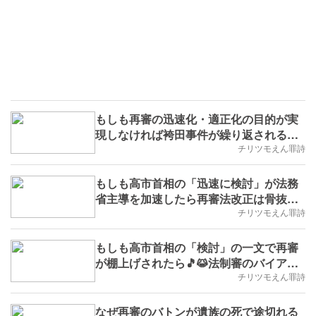
もしも再審の迅速化・適正化の目的が実
現しなければ袴田事件が繰り返されるの
で🎵😹水滴のような行動を積み重ね二度
チリツモえん罪詩
とえん罪のない日常を守りたい(※実学
No.201,B.D.+68)
もしも高市首相の「迅速に検討」が法務
省主導を加速したら再審法改正は骨抜き
に終わるから🎵😹桜井昌司さんの言葉を
チリツモえん罪詩
引用して法制審の茶番を暴く(※実学
No.201,B.D.+64)
もしも高市首相の「検討」の一文で再審
が棚上げされたら🎵😹法制審のバイアス
に抗議のハッシュタグを飛ばす(※実学
チリツモえん罪詩
No.195,B.D.+50)
なぜ再審のバトンが遺族の死で途切れる