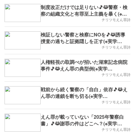
制度改正だけでは足りない🎵😹警察・検
察の組織文化と有罪至上主義を暴く(※実
学No.135,B.D.+332)
チリツモえん罪詩
検証しない警察と検察にNOを🎵😹誘導
捜査の過ちと証拠隠しを正す(※実学
No.133,B.D.+330)
チリツモえん罪詩
人権軽視の取調べが招いた湖東記念病院
事件🎵😹えん罪の典型例(※実学
No.132,B.D.+329)
チリツモえん罪詩
戦前から続く警察の「自白」依存🎵😹え
ん罪の連鎖を断ち切る(※実学
No.131,B.D.+328)
チリツモえん罪詩
えん罪が載っていない「2025年警察白
書」🎵😹謝罪の件はどこへ？(※実学
No.130,B.D.+327)
チリツモえん罪詩