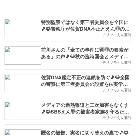
特別監察ではなく第三者委員会を全国に
🎵😹警察庁が佐賀DNA不正とえん罪の連
鎖を終わらせる(※実学No.183,B.D.+29)
チリツモえん罪詩
前川さんの「全ての事件に冤罪の要素が
ある」の声🎵😹秋の臨時国会とメディア
に届ける(※実学No.178,B.D.+20)
チリツモえん罪詩
佐賀DNA鑑定不正の連鎖を防ぐ🎵😹全国
の警察に第三者委員会の設置を(※実学
No.177,B.D.+19)
チリツモえん罪詩
メディアの過熱報道と二次加害をなくす
🎵😹SBSえん罪の被害者家族を守るため
に(※実学No.172,B.D.+12)
チリツモえん罪詩
匿名の被告、実名に切り替えの裏で🎵😹