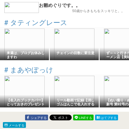
お雛めぐりです。。
50歳からきもちをスッキリと。。
#
タティングレース
来週は、ブログお休みし
チェインの目数に要注意
ず～～と行き
ますわ
ーメン店【美
チシリーズ20
#
まあやぽっけ
【名入れブックカバー】
リール動画で記録【消し
【ぬい撮り・
とっておきのプレゼント
ゴムはんこで名入れする
新号 第92号
に選んでほしい！
布小物◆まあやぽっけ】
【Creemaま
【minneまあやぽっけ】
け】
シェアする
LINEする
はてブする
メールする