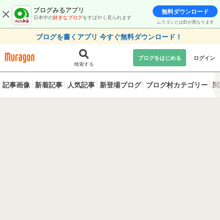
ブログみるアプリ
無料ダウンロード
日本中の
好きなブログ
をすばやく見られます
ムラゴンとはIDが異なります
ブログを書くアプリ 今すぐ無料ダウンロード！
ブログをはじめる
ログイン
検索する
記事画像
新着記事
人気記事
新登場ブログ
ブログ村カテゴリー
閲