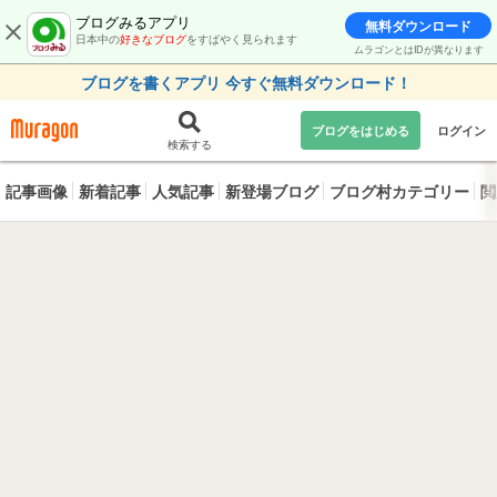
ブログみるアプリ
無料ダウンロード
日本中の
好きなブログ
をすばやく見られます
ムラゴンとはIDが異なります
ブログを書くアプリ 今すぐ無料ダウンロード！
ブログをはじめる
ログイン
検索する
記事画像
新着記事
人気記事
新登場ブログ
ブログ村カテゴリー
閲