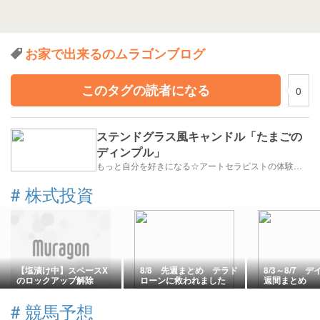
お家で出来るのムラゴンブログ
このタグの読者になる
0
ステンドグラス風キャンドル「たまごの
ディンプル」
もっと自分を好きになる☆アートセラピストの体験教室「でぃんぷる湘南」
#
株式投資
【塩漬け中】スペースX
8/8 先週まとめ テラド
8/3～8/7 
のロックアップ解除
ローンに救われました
週間まとめ
#
競馬予想