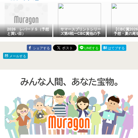
2026 レパードＳ（予想
サマースプリントシリー
【CBC賞20
と買い目）
ズ第4戦ーCBC賞他の予
予想・夏の尾
想
ト戦を制する
目発表
シェアする
LINEする
はてブする
メールする