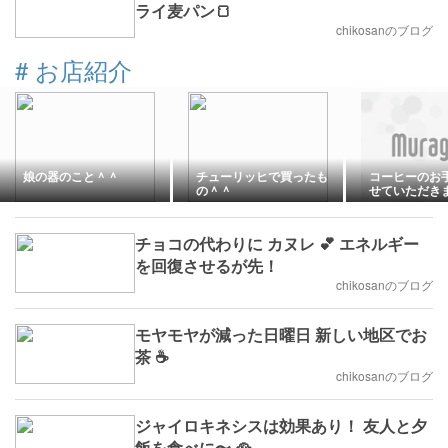
ライ麦パン🍞
chikosanのブログ
#
お店紹介
娘の器のこと＾＾
チューリッヒで買ったも
コーヒーのお
の＾＾
せていただき
チョコの代わりに カヌレ 💕 エネルギー
を回復させるが先！
chikosanのブログ
モヤモヤが減った日曜日 新しい地区でお
茶 ☕️
chikosanのブログ
ジャイロキネシスは効果あり！ 友人と夕
飯を食べに〜 🥘