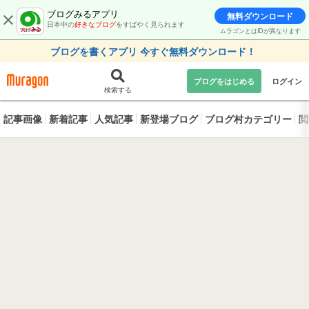
ブログみるアプリ
無料ダウンロード
日本中の
好きなブログ
をすばやく見られます
ムラゴンとはIDが異なります
ブログを書くアプリ 今すぐ無料ダウンロード！
ブログをはじめる
ログイン
検索する
記事画像
新着記事
人気記事
新登場ブログ
ブログ村カテゴリー
閲