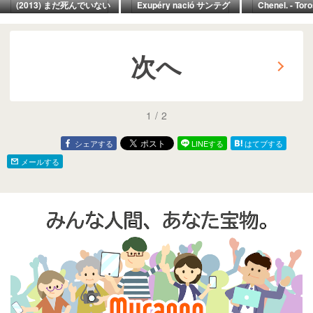
(2013) まだ死んでいない
Exupéry nació サンテグ
Chenel. - Tor
Todavìa no estoy
ジュペリ誕生 サンテック
San Martín de
muerto / La señorita
ス (1900 ４日後) /
Valdeiglesias 
Oyu (1951 お遊さま) El
Romanza en alta mar 洋
Moby Dick, la
cortador de cañas
上のロマンス Romance
blanca 白鯨 M
(Ashikari) de Tanizaki
次へ
on the High Seas (1948
(1956) カナリ
Junichiro / Cuando
hoy o mañana NYC) / 兼
Cézanne y 
España emigraba: así
高かおる世界の旅 1967
と過ごした時間 
se fueron dos millones
サイパンとグアム /
et moi 日本公開
de españoles a Europa
昨日 Festival 
y lo que dejaron atrás /
Français au 
インの模倣だ to
1
/
2
copia los esp
シェアする
LINEする
はてブする
メールする