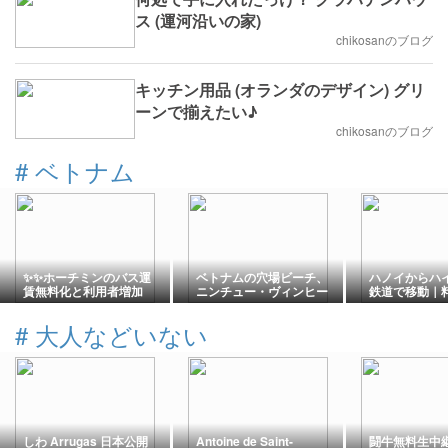
ス (運河沿いの家)
chikosanのブログ
キッチン用品 (オランダのデザイン) グリ
ーンで揃えたい♪
chikosanのブログ
#
ベトナム
✨✨ホーチミンのバス運
ベトナムの穴場ビーチ、
ハノイからハ
賃無料化と利用者増加
ニンチュー・ヴィンヒー
鉄道で移動｜
😊!!。
湾で見た透明度抜群の海
表・車内・乗
験で解説
#
大人などいない
しわ Arrugas 日本公開
Antoine de Saint-
闘牛無料生中継 