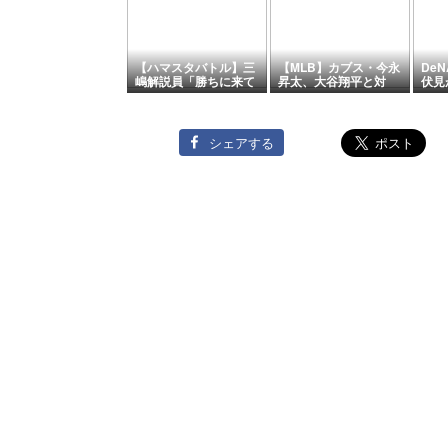
【ハマスタバトル】三
【MLB】カブス・今永
De
嶋解説員「勝ちに来て
昇太、大谷翔平と対
伏見
ますね」連日の挑戦者
決！飛翔・三振・安打
グは
圧勝！相川七瀬軍団も
も5回1失点で8勝目！
リジ
参戦（8/29）
誠也は2塁打
い自
害？
シェアする