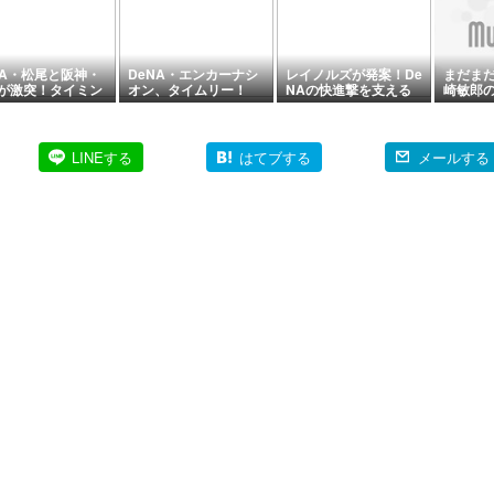
NA・松尾と阪神・
DeNA・エンカーナシ
レイノルズが発案！De
まだま
が激突！タイミン
オン、タイムリー！
NAの快進撃を支える
崎敏郎
アウト、松尾はコ
「佐野行進」後、1塁
「儀式」の存在を、宮
ョンが適用されな
上で足を気にする…次
下が明かす
然な動き…守備妨
の回に交代
LINEする
はてブする
メールする