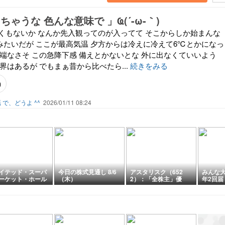
ちゃうな 色んな意味で 」Ҩ(´-ω-｀)
. くもないか なんか先入観ってのが入ってて そこからしか始まんな
るみたいだが ここが最高気温 夕方からは冷えに冷えて6℃とかになっ
半端なさそ この急降下感 備えとかないとな 外に出なくていいよう
界はあるが でもまぁ昔から比べたら...
続きをみる
)
で、どうよ ^^
2026/01/11 08:24
イテッド・スーパ
今日の株式見通し 8/6
アスタリスク（652
みんな
ーケット・ホール
（木）
2）：「全株主」優
年2回届
グス(3222) 株主
待、3時間の夢と消え
品 到着 (2026/0
る