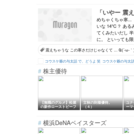
「いやー 震え
めちゃくちゃ寒..
いな 14℃？ あ
てくみたいだし 
に。 といっても限
震えちゃうな この寒さだけじゃなくて ... Ҩ(´-ω-｀
コウスケ爺の与太話 で、どうよ 笑
コウスケ爺の与太話 
#
株主優待
【無職のグルメ】松屋
立秋の到着優待。
ユナ
の新作ローストビーフ
（４）
ーマ
カレーを優待券で食べ
ディン
てみたよ
優待商
2分)
#
横浜DeNAベイスターズ