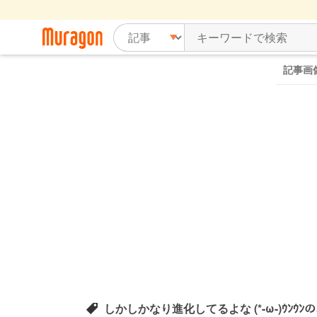
記事画
しかしかなり進化してるよな (*-ω-)ｳﾝｳ