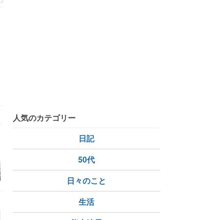
人気のカテゴリー
日記
50代
大好きなアレが
Fire生活2年5日目 〜甲
【株主優待生活】ブル
[7979] 
く株主優待
子園で選手宣誓を行う
ーゾーンホールディン
情報を新規
日々のこと
選手が選ばれる過程を
グスから自社開発商品
た
初めて知った日〜
が到着！
生活