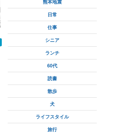
熊本地震
日常
だ筒香嘉智と宮
DeNA 11－7 阪神、逆
【高橋遥を攻略！大量
【2軍】DeN
の存在感問題
転勝ちで4連勝！2カー
得点も迫られ今日も逃
人、先発坂
仕事
ド連続の勝ち越し！宮
げ切る】ベイスターズ
失点KO…
下5号逆方向V弾！東7
vsタイガース8/5
3奪三振！
回3失点で8勝目
5奪三振！
シニア
打2本
ランチ
60代
読書
散歩
犬
ライフスタイル
旅行