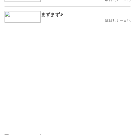
まずまず♪
駄目乱ナー日記