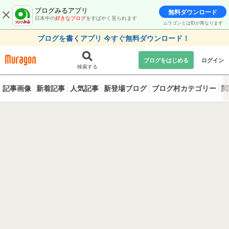
ブログみるアプリ
無料ダウンロード
日本中の
好きなブログ
をすばやく見られます
ムラゴンとはIDが異なります
ブログを書くアプリ 今すぐ無料ダウンロード！
ブログをはじめる
ログイン
検索する
記事画像
新着記事
人気記事
新登場ブログ
ブログ村カテゴリー
閲