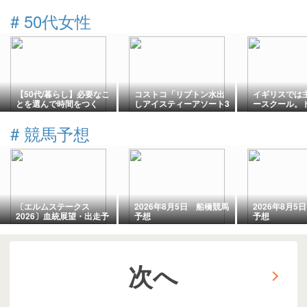
#
50代女性
【50代/暮らし】必要なこ
コストコ「リプトン水出
イギリスでは
とを選んで時間をつく
しアイスティーアソート3
ースクール。
る…
種」をレビュー！毎日作
さんを真似て
りたくなる夏のアイステ
しつけ道具。
#
競馬予想
ィー
〔エルムステークス
2026年8月5日 船橋競馬
2026年8月5
2026〕血統展望・出走予
予想
予想
定馬/予想オッズ、北の大
地で躍動するのは？
次へ