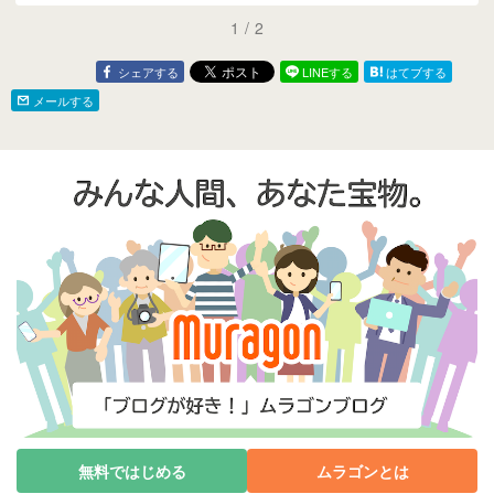
1
/
2
シェアする
LINEする
はてブする
メールする
無料ではじめる
ムラゴンとは