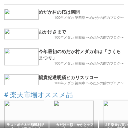
めだか村の桜は満開
100年メダカ 第四章 〜めだかの館のブログ〜
おかげさまで
100年メダカ 第四章 〜めだかの館のブログ〜
今年最初のめだか村メダカ市は「さくら
まつり」
100年メダカ 第四章 〜めだかの館のブログ〜
楊貴妃透明鱗ヒカリスワロー
100年メダカ 第四章 〜めだかの館のブログ〜
#
楽天市場オススメ品
ラストポチ＆半額戦利品
今だけ半額！かかとケア
8月楽天お買