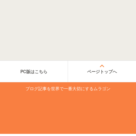
PC版はこちら
ページトップへ
ブログ記事を世界で一番大切にするムラゴン