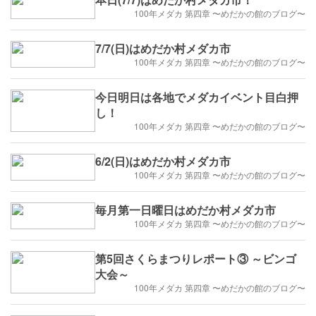
100年メダカ 第四章 〜めだかの館のブログ〜
7/7(日)はめだか村メダカ市
100年メダカ 第四章 〜めだかの館のブログ〜
今日明日は各地でメダカイベント目白押
し！
100年メダカ 第四章 〜めだかの館のブログ〜
6/2(日)はめだか村メダカ市
100年メダカ 第四章 〜めだかの館のブログ〜
毎月第一日曜日はめだか村メダカ市
100年メダカ 第四章 〜めだかの館のブログ〜
第5回さくらまつりレポート③ ～ビンゴ
大会～
100年メダカ 第四章 〜めだかの館のブログ〜