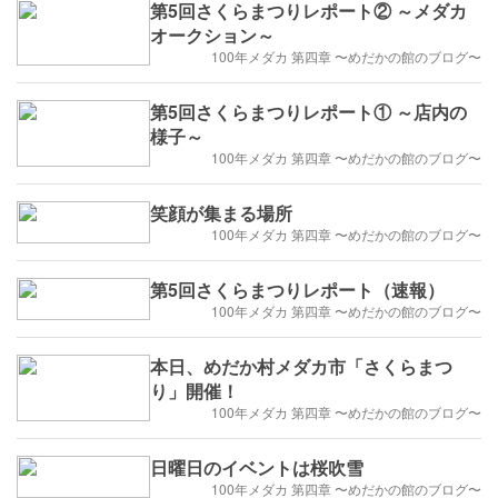
第5回さくらまつりレポート② ～メダカ
オークション～
100年メダカ 第四章 〜めだかの館のブログ〜
第5回さくらまつりレポート① ～店内の
様子～
100年メダカ 第四章 〜めだかの館のブログ〜
笑顔が集まる場所
100年メダカ 第四章 〜めだかの館のブログ〜
第5回さくらまつりレポート（速報）
100年メダカ 第四章 〜めだかの館のブログ〜
本日、めだか村メダカ市「さくらまつ
り」開催！
100年メダカ 第四章 〜めだかの館のブログ〜
日曜日のイベントは桜吹雪
100年メダカ 第四章 〜めだかの館のブログ〜