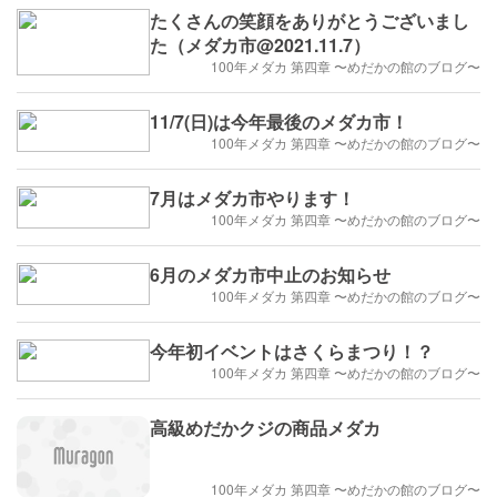
たくさんの笑顔をありがとうございまし
た（メダカ市@2021.11.7）
100年メダカ 第四章 〜めだかの館のブログ〜
11/7(日)は今年最後のメダカ市！
100年メダカ 第四章 〜めだかの館のブログ〜
7月はメダカ市やります！
100年メダカ 第四章 〜めだかの館のブログ〜
6月のメダカ市中止のお知らせ
100年メダカ 第四章 〜めだかの館のブログ〜
今年初イベントはさくらまつり！？
100年メダカ 第四章 〜めだかの館のブログ〜
高級めだかクジの商品メダカ
100年メダカ 第四章 〜めだかの館のブログ〜