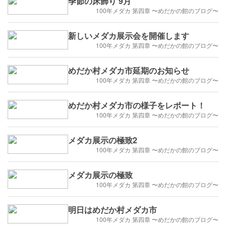
季節の床飾り 9月
100年メダカ 第四章 〜めだかの館のブログ〜
新しいメダカ展示会を開催します
100年メダカ 第四章 〜めだかの館のブログ〜
めだか村メダカ市延期のお知らせ
100年メダカ 第四章 〜めだかの館のブログ〜
めだか村メダカ市の様子をレポート！
100年メダカ 第四章 〜めだかの館のブログ〜
メダカ展示の極致2
100年メダカ 第四章 〜めだかの館のブログ〜
メダカ展示の極致
100年メダカ 第四章 〜めだかの館のブログ〜
明日はめだか村メダカ市
100年メダカ 第四章 〜めだかの館のブログ〜