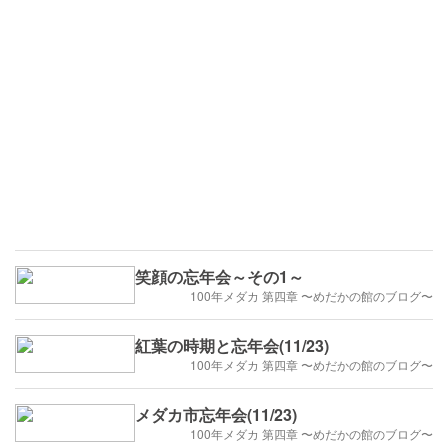
笑顔の忘年会～その1～
100年メダカ 第四章 〜めだかの館のブログ〜
紅葉の時期と忘年会(11/23)
100年メダカ 第四章 〜めだかの館のブログ〜
メダカ市忘年会(11/23)
100年メダカ 第四章 〜めだかの館のブログ〜