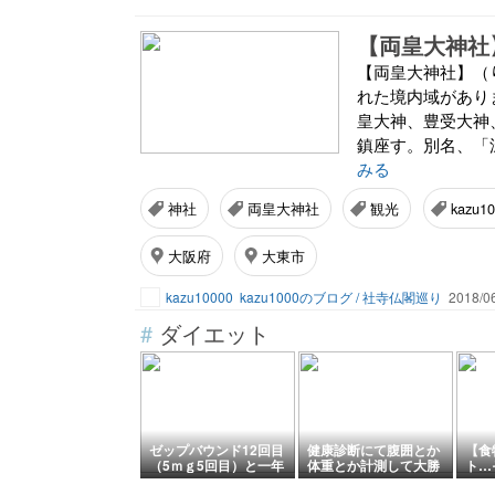
【両皇大神社
【両皇大神社】（
れた境内域があり
皇大神、豊受大神
鎮座す。別名、「
みる
神社
両皇大神社
観光
kazu1
大阪府
大東市
kazu10000
kazu1000のブログ / 社寺仏閣巡り
2018/06
#
ダイエット
ゼップバウンド12回目
健康診断にて腹囲とか
【食
（5ｍｇ5回目）と一年
体重とか計測して大勝
ト…
草花壇と梅干しと
利を収めました
も！