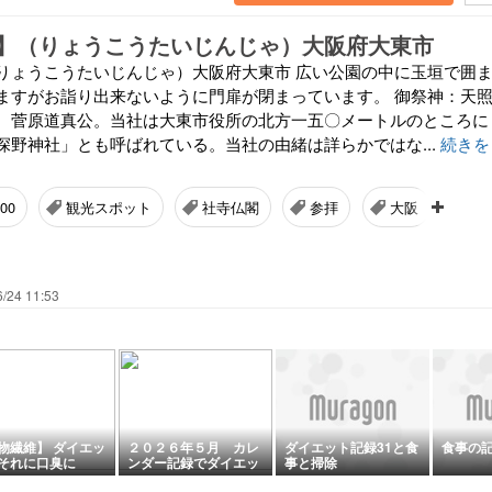
】（りょうこうたいじんじゃ）大阪府大東市
りょうこうたいじんじゃ）大阪府大東市 広い公園の中に玉垣で囲
ますがお詣り出来ないように門扉が閉まっています。 御祭神：天
、菅原道真公。当社は大東市役所の北方一五〇メートルのところに
深野神社」とも呼ばれている。当社の由緒は詳らかではな...
続きを
000
観光スポット
社寺仏閣
参拝
大阪
旅
/24 11:53
物繊維】 ダイエッ
２０２６年５月 カレ
ダイエット記録31と食
食事の
それに口臭に
ンダー記録でダイエッ
事と掃除
？ 「α-シクロデキ
ト結果