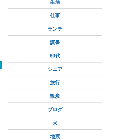
と」
生活
仕事
ランチ
りゲーム
猫散歩
読書
残念過ぎるあんころも
あさむしあ
ちコンビの反応
60代
シニア
旅行
散歩
ブログ
犬
地震