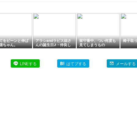
リン」 【オリゴ
てをピーンと伸ば
アラシandラピス姐さ
留守番中、つい何度も
椅子取
猫ちゃん。
んの誕生日♪・仲良し
見てしまうもの
親子
LINEする
はてブする
メールする