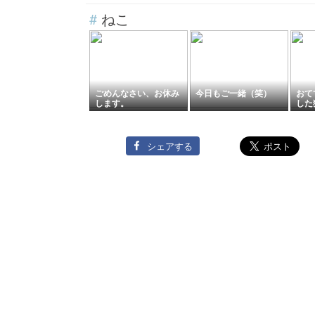
スト
糖】
#
ねこ
ごめんなさい、お休み
今日もご一緒（笑）
おて
します。
した
シェアする