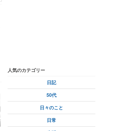
ま
照
行
人気のカテゴリー
日記
50代
日々のこと
記録
パーソナルトレーニン
ダイエット402日目
とり急ぎ
日常
グ3回目で気づいた
メイクの練習だけしよ
「重量より大切なこ
うかな