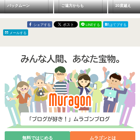
バックムーン
ご遠方からも
20度越え
シェアする
LINEする
はてブする
メールする
無料ではじめる
ムラゴンとは