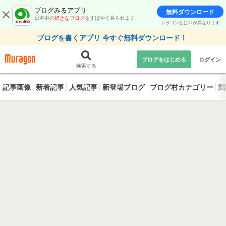
ブログみるアプリ
無料ダウンロード
日本中の
好きなブログ
をすばやく見られます
ムラゴンとはIDが異なります
ブログを書くアプリ 今すぐ無料ダウンロード！
ブログをはじめる
ログイン
検索する
記事画像
新着記事
人気記事
新登場ブログ
ブログ村カテゴリー
閲