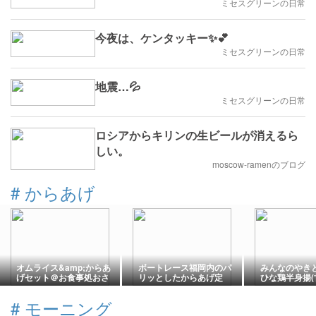
ミセスグリーンの日常
今夜は、ケンタッキー✨💕
ミセスグリーンの日常
地震…💦
ミセスグリーンの日常
ロシアからキリンの生ビールが消えるら
しい。
moscow-ramenのブログ
#
からあげ
オムライス&amp;からあ
ボートレース福岡内のパ
みんなのやきとり
げセット＠お食事処おさ
リッとしたからあげ定
ひな鶏半身揚(
む
食 和風ダイニングかっ
ら揚げ弁当 手
ぱ
#
モーニング