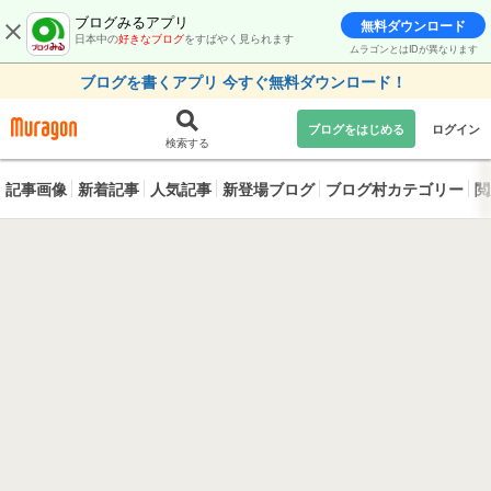
ブログみるアプリ
無料ダウンロード
日本中の
好きなブログ
をすばやく見られます
ムラゴンとはIDが異なります
ブログを書くアプリ 今すぐ無料ダウンロード！
ブログをはじめる
ログイン
検索する
記事画像
新着記事
人気記事
新登場ブログ
ブログ村カテゴリー
閲