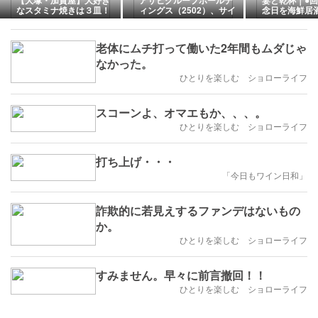
【大塚・加賀屋】大好き
アサヒグループホールデ
妻と乾杯｜●
なスタミナ焼きは３皿！
ィングス（2502）、サイ
念日を海鮮居
バー攻撃で延期していた
一杯｜家飲み
2025年通期決算発表！
＜連続増配＞
老体にムチ打って働いた2年間もムダじゃ
なかった。
ひとりを楽しむ ショローライフ
スコーンよ、オマエもか、、、。
ひとりを楽しむ ショローライフ
打ち上げ・・・
「今日もワイン日和」
詐欺的に若見えするファンデはないもの
か。
ひとりを楽しむ ショローライフ
すみません。早々に前言撤回！！
ひとりを楽しむ ショローライフ