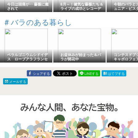
今日は頭痛が‥ 薔薇に癒
8月～！健気な薔薇たち＆
今朝のバラと
されて
ライブの成功とレコーデ
ュニア・ビス
ィングと告知。
#
バラのある暮らし
ペラルゴニウムシドイデ
お盆休みが始まった＆バ
コンテスドブ
ス ローブアラフランセ
ラが開花中
キャボロフェ
ーズ プリンセスアレキ
かざり
サンドラオブケント
シェアする
LINEする
はてブする
メールする