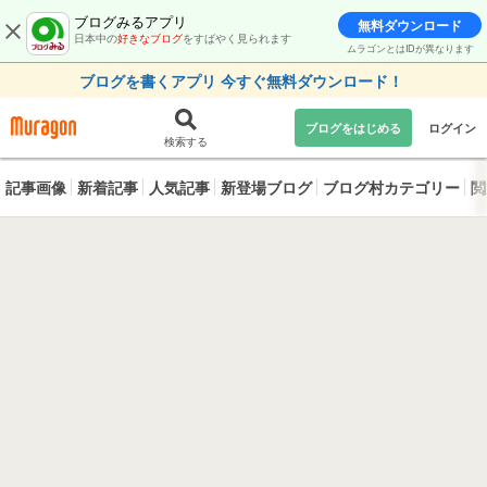
ブログみるアプリ
無料ダウンロード
日本中の
好きなブログ
をすばやく見られます
ムラゴンとはIDが異なります
ブログを書くアプリ 今すぐ無料ダウンロード！
ブログをはじめる
ログイン
検索する
記事画像
新着記事
人気記事
新登場ブログ
ブログ村カテゴリー
閲