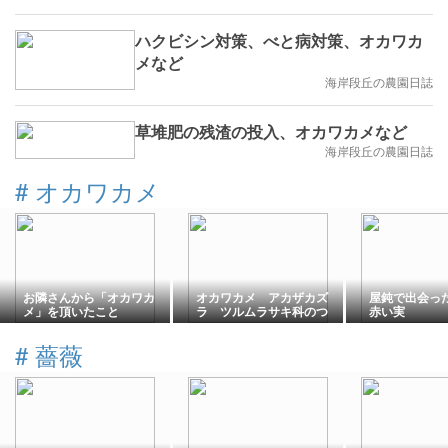
ハクビシン対策、べと病対策、オカワカ
メなど
海岸段丘の農園日誌
草堆肥の残渣の投入、オカワカメなど
海岸段丘の農園日誌
#
オカワカメ
お隣さんから「オカワカ
オカワカメ アカザカズ
屋鈍で出会っ
メ」を頂いたこと
ラ ツルムラサキ科のつ
赤い実
る性多年草 オカヒジキ
もある 葉酸 道の駅
#
薔薇