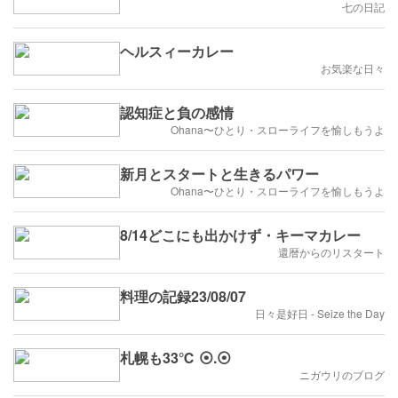
七の日記
ヘルスィーカレー
お気楽な日々
認知症と負の感情
Ohana〜ひとり・スローライフを愉しもうよ
新月とスタートと生きるパワー
Ohana〜ひとり・スローライフを愉しもうよ
8/14どこにも出かけず・キーマカレー
還暦からのリスタート
料理の記録23/08/07
日々是好日 - Seize the Day
札幌も33℃ ⦿.⦿
ニガウリのブログ