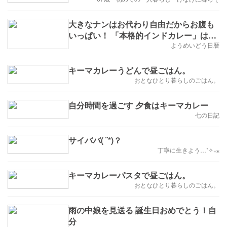
大きなナンはお代わり自由だからお腹も
いっぱい！ 「本格的インドカレー」はマ
イルドな辛さで食べやすかったです ♪ ☆
ようめいどう日暦
インド定食 ターリー屋 新宿センタービル
店
キーマカレーうどんで昼ごはん。
おとなひとり暮らしのごはん。
自分時間を過ごす 夕食はキーマカレー
七の日記
サイババ( ¨*)？
丁寧に生きよう…˚✧₊⁎
キーマカレーパスタで昼ごはん。
おとなひとり暮らしのごはん。
雨の中娘を見送る 誕生日おめでとう！自
分