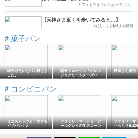
カフェを開きたいと思っていた。
【天神さま近くを歩いてみると…】
縁(えにし)地域まめ情報
#
菓子パン
帽子みたいなパン焼けま
朝食！ローソン『オレン
茂造さん復活
した。
ジ＆クリームチーズパ
ン』を食べてみた！
#
コンビニパン
ミニストップ☆「大きな
ファミリーマート☆「ア
ファミリーマ
ピザパン」♪
ールグレイの生スコーン
～っちり食感
クロワッサン（ホワイト
ームパン」♪
チョコチップ入り）」♪