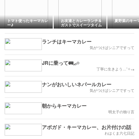
トマト使ったキーマカレ
お友達とカレーランチ＆
夏野菜のキー
ー♪
ガストでスイーツタイム
ランチはキーマカレー
気がつけばシニアですって
JRに乗って🚃𓈒𓂂𓏸
丁寧に生きよう…˚✧₊⁎
ナンがおいしいネパールカレー
気がつけばシニアですって
朝からキーマカレー
明太子の独り言
アボガド・キーマカレー、お片付けの話
わはくま六七日記