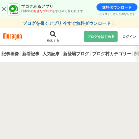
ブログみるアプリ
無料ダウンロード
日本中の
好きなブログ
をすばやく見られます
ムラゴンとはIDが異なります
ブログを書くアプリ 今すぐ無料ダウンロード！
ブログをはじめる
ログイン
検索する
記事画像
新着記事
人気記事
新登場ブログ
ブログ村カテゴリー
閲