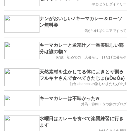
やまぼうしダイアリー
ナンがおいしい♪キーマカレー＆ローソ
ン無料券
気がつけばシニアですって
キーマカレーと孟宗汁／一番美味しい部
分は誰の物？
67歳 初めての一人暮らし けなげに暮らそ
天然素材を生かしてる体によきとり粥🍚
フルキヤさんで食べてきたじょ(๑ÒωÓ๑)
仙台tabenecoの楽しいまたたび☆彡
キーマカレーは不味かったw
外為・節約・うつ病のブログ
水曜日はカレーを食べて楽団練習に行き
ます
わはくま六七日記