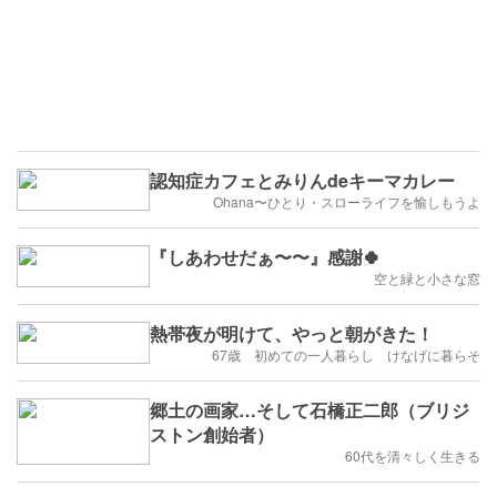
認知症カフェとみりんdeキーマカレー
Ohana〜ひとり・スローライフを愉しもうよ
『しあわせだぁ〜〜』感謝🍀
空と緑と小さな窓
熱帯夜が明けて、やっと朝がきた！
67歳 初めての一人暮らし けなげに暮らそ
郷土の画家…そして石橋正二郎（ブリジ
ストン創始者）
60代を清々しく生きる