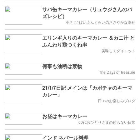
サバ缶キーマカレー（リュウジさんのバ
ズレシピ）
小さじ1ぱいぶんくらいのささやかな幸せ
エリンギ入りのキーマカレー ＆カニ汁 と
ふんわり鶏つくね串
美味しくダイエット
何事も油断は禁物
The Days of Treasure
21/1/7日記 メインは「カボチャのキーマ
カレー」
日々のお楽しみブログ
お昼はキーマカレー
60代おひとりさまの何もない日常
インド ネパール料理