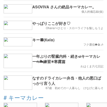
ASOVIVA さんの絶品キーマカレー。
個人的備忘録(仮)
やっぱりここが好き♡
Ohana〜ひとり・スローライフを愉しもうよ
キー🔲(Київ)
フク通信🐡🎤🎶
一年ぶりの腎臓内科・続き➫キーマカレ
ー➬🌥️練習✳︎寒露篇
わはくま六七日記
なすのドライカレー弁当・他人の悪口ば
っかり言う人
67歳 初めての一人暮らし けなげに暮らそ
#
キーマカレー