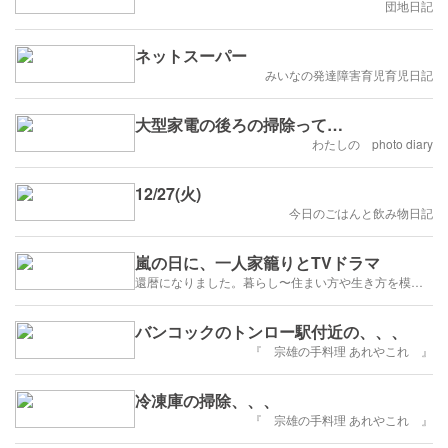
団地日記
ネットスーパー
みいなの発達障害育児育児日記
大型家電の後ろの掃除って…
わたしの photo diary
12/27(火)
今日のごはんと飲み物日記
嵐の日に、一人家籠りとTVドラマ
還暦になりました。暮らし〜住まい方や生き方を模索していきます
バンコックのトンロー駅付近の、、、
『 宗雄の手料理 あれやこれ 』
冷凍庫の掃除、、、
『 宗雄の手料理 あれやこれ 』