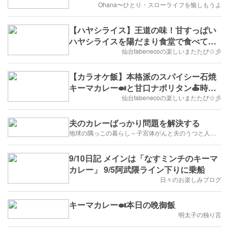
Ohana〜ひとり・スローライフを愉しもうよ
【ハヤシライス】王道の味！甘すっぱい
ハヤシライスを陽だまり食堂で食べてき
たじょ(๑ÒωÓ๑)
仙台tabenecoの楽しいまたたび☆彡
【カラオケ飯】本格派のスパイシー石焼
キーマカレー🍛と甘口ナポリタン🍝時遊
館に行ってきたじょ(๑ÒωÓ๑)
仙台tabenecoの楽しいまたたび☆彡
夫のカレーばっかり問題を解決する
地球の隅っこの暮らし～子宮体がんと夫のうつと人生のかたち
9/10日記 メインは「なすミンチのキーマ
カレー」 9/5阿武隈ライン下りに乗船
日々のお楽しみブログ
キーマカレー🍛本日の晩御飯
明太子の独り言