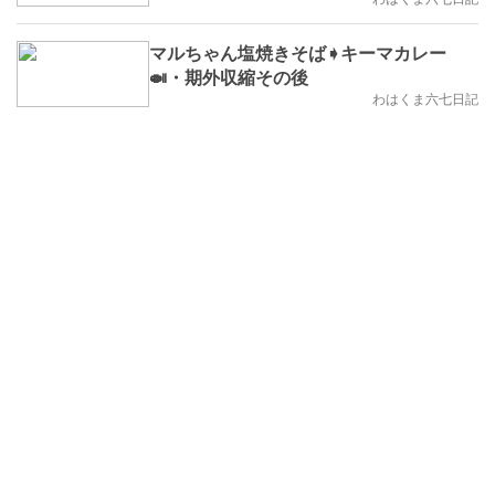
マルちゃん塩焼きそば➧キーマカレー
🍛・期外収縮その後
わはくま六七日記