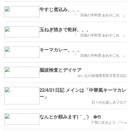
牛すじ煮込み、、、
『 宗雄の手料理 あれやこれ 』
玉ねぎ焼きで乾杯、、、
『 宗雄の手料理 あれやこれ 』
キーマカレー、、、
『 宗雄の手料理 あれやこれ 』
脳波検査とデイケア
みいなの発達障害育児育児日記
22/4/21日記 メインは「中華風キーマカレ
ー」
日々のお楽しみブログ
なんとか頼みます(｀_´)ゞ❄️⛄️
丁寧に生きよう…˚✧₊⁎