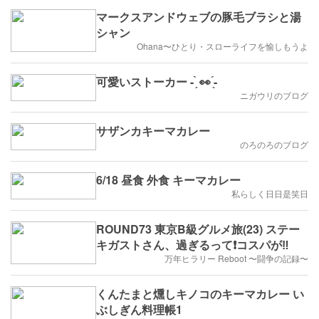
マークスアンドウェブの豚毛ブラシと湯
シャン
Ohana〜ひとり・スローライフを愉しもうよ
可愛いストーカー - ̗̀ 👀 ̖́-
ニガウリのブログ
サザンカキーマカレー
のろのろのブログ
6/18 昼食 外食 キーマカレー
私らしく日日是笑日
ROUND73 東京B級グルメ旅(23) ステー
キガストさん、過ぎるって❗️コスパが‼️
万年ヒラリー Reboot 〜闘争の記録〜
くんたまと燻しキノコのキーマカレー い
ぶしぎん料理帳1