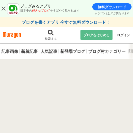
ブログみるアプリ
無料ダウンロード
日本中の
好きなブログ
をすばやく見られます
ムラゴンとはIDが異なります
ブログを書くアプリ 今すぐ無料ダウンロード！
ブログをはじめる
ログイン
検索する
記事画像
新着記事
人気記事
新登場ブログ
ブログ村カテゴリー
閲