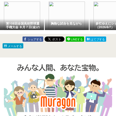
第108回全国高校野球選
胸熱な試合を見ながら
多忙ゆえにシ
手権大会 ８月７日(金)の
（2026/8/7）
試合結果
シェアする
LINEする
はてブする
メールする