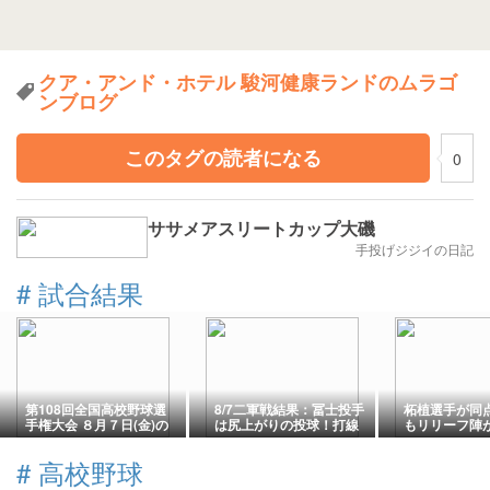
クア・アンド・ホテル 駿河健康ランドのムラゴ
ンブログ
このタグの読者になる
0
ササメアスリートカップ大磯
手投げジジイの日記
#
試合結果
第108回全国高校野球選
8/7二軍戦結果：冨士投手
柘植選手が同
手権大会 ８月７日(金)の
は尻上がりの投球！打線
もリリーフ陣
試合結果
は打者一巡の猛攻！
転落(L-H 18回
#
高校野球