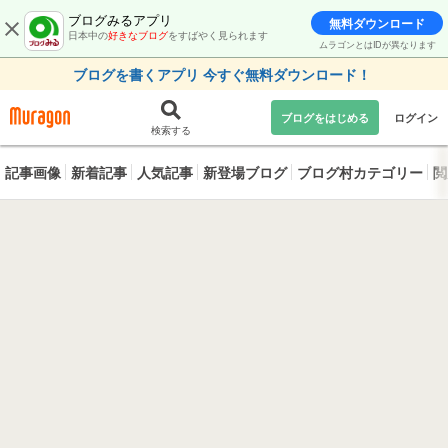
ブログみるアプリ
無料ダウンロード
日本中の
好きなブログ
をすばやく見られます
ムラゴンとはIDが異なります
ブログを書くアプリ 今すぐ無料ダウンロード！
ブログをはじめる
ログイン
検索する
記事画像
新着記事
人気記事
新登場ブログ
ブログ村カテゴリー
閲