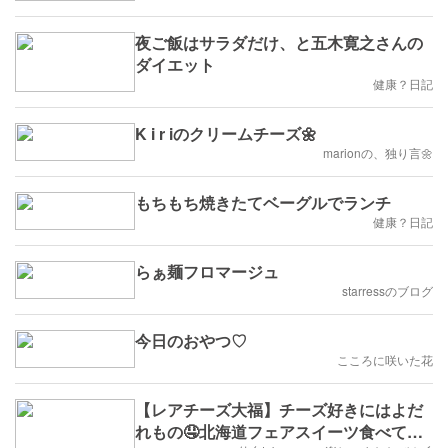
夜ご飯はサラダだけ、と五木寛之さんの
ダイエット
健康？日記
K i r iのクリームチーズ🌼
marionの、独り言🌼
もちもち焼きたてベーグルでランチ
健康？日記
らぁ麺フロマージュ
starressのブログ
今日のおやつ♡
こころに咲いた花
【レアチーズ大福】チーズ好きにはよだ
れもの🤤北海道フェアスイーツ食べてみ