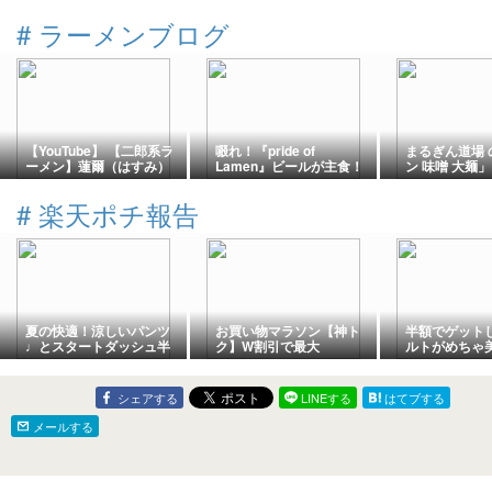
#
ラーメンブログ
【YouTube】 【二郎系ラ
啜れ！『pride of
まるぎん道場 
ーメン】蓮爾（はすみ）
Lamen』ビールが主食！
ン 味噌 大麺」
登戸店、台湾ラーメン
拉麺男のマッチアップら
1200円麺増し
ーめん2026.7⑤
#
楽天ポチ報告
夏の快適！涼しいパンツ
お買い物マラソン【神ト
半額でゲット
♩とスタートダッシュ半
ク】W割引で最大
ルトがめちゃ
額で買えたもの！
57％OFF
た！
シェアする
LINEする
はてブする
メールする