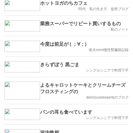
ホットヨガのちカフェ
50代 私の生き方 徒然ブログ
業務スーパーでリピート買いするもの
私のノート
今度は前足が ( ；∀；)
柴犬mimi慢性腎臓病記録
きらずぼう 黒ごま
シングルシニアで料理下手
よるキャロットケーキとクリームチーズ
フロスティングの
deliciousdessertsのブログ
パンの耳も食べています
シングルシニアで料理下手
河内晩柑