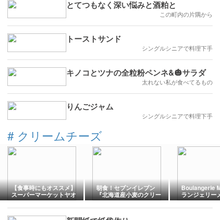
とてつもなく深い悩みと酒粕と
この町内の片隅から
トーストサンド
シングルシニアで料理下手
キノコとツナの全粒粉ペンネ&🎃サラダ
太れない私が食べてるもの
りんごジャム
シングルシニアで料理下手
#
クリームチーズ
【食事時にもオススメ】
朝食！セブンイレブン
Boulangerie 
スーパーマーケットヤオ
『北海道産小麦のクリー
ランジェリーメ
コーのイチジクとクリー
ムチーズ蒸しケーキ』を
小杉 レモンパ
ムチーズパン
食べてみた！