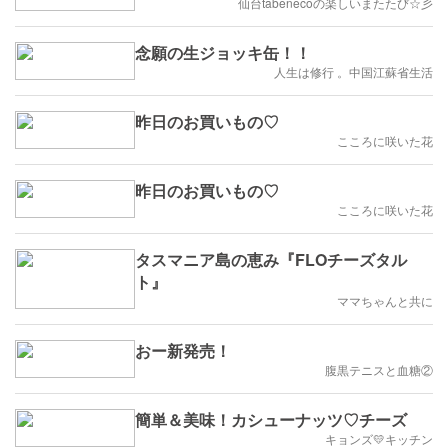
たじょ(๑ÒωÓ๑)
仙台tabenecoの楽しいまたたび☆彡
念願の生ジョッキ缶！！
人生は修行 。中国江蘇省生活
昨日のお買いもの♡
こころに咲いた花
昨日のお買いもの♡
こころに咲いた花
タスマニア島の恵み『FLOチーズタル
ト』
ママちゃんと共に
おー新発売！
腹黒テニスと血糖②
簡単＆美味！カシューナッツ♡チーズ
キョンズ💛キッチン