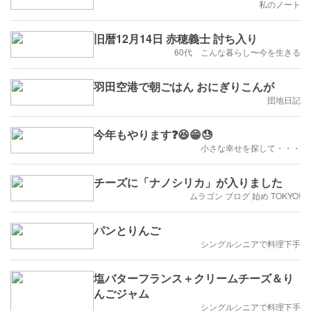
私のノート
旧暦12月14日 赤穂義士 討ち入り
60代 こんな暮らし〜今を生きる
羽田空港で朝ごはん おにぎりこんが
団地日記
今年もやります❓😆😁😓
小さな幸せを探して・・・
チーズに「ナノシリカ」が入りました
ムラゴン ブログ 始め TOKYO!
パンとりんご
シングルシニアで料理下手
塩バターフランス＋クリームチーズ＆り
んごジャム
シングルシニアで料理下手