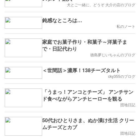
犬とご一緒に、どうぞ 大介の店のブログ
鈍感なところは…
私のノート
家庭でお菓子作り・和菓子～洋菓子ま
で・日記代わり
徳島夢じいちゃんのブログ
＜世間話＞濃厚！138チーズタルト
cky355のブログ
「うまっ！アンコとチーズ」 アンチサン
ド食べながらアンチヒーローを観る
団地日記
50代おひとりさま、ぬか漬け生活 クリー
ムチーズとカブ
団地日記