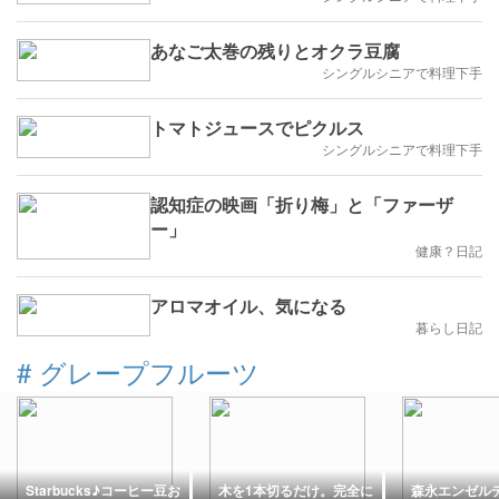
あなご太巻の残りとオクラ豆腐
シングルシニアで料理下手
トマトジュースでピクルス
シングルシニアで料理下手
認知症の映画「折り梅」と「ファーザ
ー」
健康？日記
アロマオイル、気になる
暮らし日記
#
グレープフルーツ
Starbucks♪コーヒー豆お
木を1本切るだけ。完全に
森永エンゼル