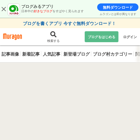
ブログみるアプリ
無料ダウンロード
日本中の
好きなブログ
をすばやく見られます
ムラゴンとはIDが異なります
ブログを書くアプリ 今すぐ無料ダウンロード！
ブログをはじめる
ログイン
検索する
記事画像
新着記事
人気記事
新登場ブログ
ブログ村カテゴリー
閲