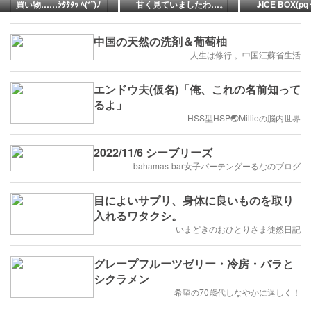
買い物……ｼﾀﾀﾀｯ ﾍ(*¨)ﾉ
甘く見ていましたわ…。
♪ICE BOX(pq･
中国の天然の洗剤＆葡萄柚
人生は修行 。中国江蘇省生活
エンドウ夫(仮名)「俺、これの名前知って
るよ」
HSS型HSP🌏Millieの脳内世界
2022/11/6 シーブリーズ
bahamas-bar女子バーテンダーるなのブログ
目によいサプリ、身体に良いものを取り
入れるワタクシ。
いまどきのおひとりさま徒然日記
グレープフルーツゼリー・冷房・バラと
シクラメン
希望の70歳代しなやかに逞しく！