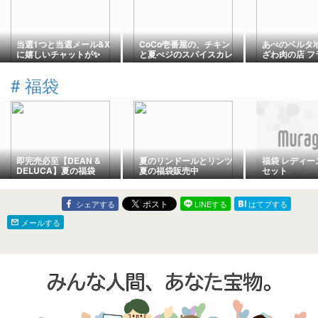
当選1つと当選メール&X
CoCo壱番屋の、チキン
あべのベルタ地
に嬉しいチャットが✨
と夏べジのスパイスカレ
ざわ肉の店 フ
ー
トカレー（98
#
福袋
即完売必至【DEAN &
夏のリンドールとリンツ
福袋 レディース
DELUCA】夏の福袋
夏の福袋販売中
セット
2026！今日から一般販売
が始まります！
シェアする
LINEする
はてブする
メールする