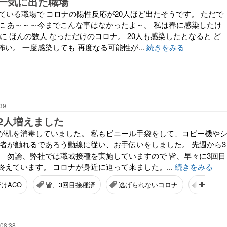
一気に出た職場
ている職場で コロナの陽性反応が20人ほど出たそうです。 ただで
に あ～～～今までこんな事はなかったよ～。 私は春に感染したけ
に ほんの数人 なっただけのコロナ。 20人も感染したとなると ど
い。 一度感染しても 再度なる可能性が...
続きをみる
39
2人増えました
が机を消毒していました。 私もビニール手袋をして、コピー機や
染者が触れるであろう動線に従い、お手伝いをしました。 先週から3
。 勿論、弊社では職域接種を実施していますので 皆、早々に3回目
えています。 コロナが身近に迫って来ました。...
続きをみる
けACO
皆、3回目接種済
逃げられないコロナ
明日は
 08:38