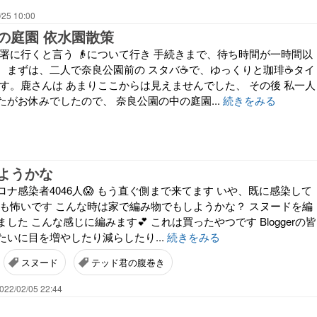
/25 10:00
の庭園 依水園散策
署に行くと言う 👴について行き 手続きまで、待ち時間が一時間以
、まずは、二人で奈良公園前の スタバ☕で、ゆっくりと珈琲☕タイ
ます。鹿さんは あまりここからは見えませんでした、 その後 私一人
がお休みでしたので、 奈良公園の中の庭園...
続きをみる
ようかな
ナ感染者4046人😱 もう直ぐ側まで来てます いや、既に感染して
のも怖いです こんな時は家で編み物でもしようかな？ スヌードを編
した こんな感じに編みます💕 これは買ったやつです Bloggerの皆
いに目を増やしたり減らしたり...
続きをみる
スヌード
テッド君の腹巻き
022/02/05 22:44