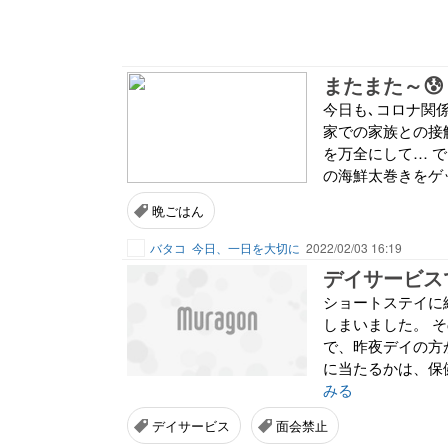
またまた～😰
今日も､コロナ関
家での家族との接
を万全にして… で
の海鮮太巻きをゲッ
晩ごはん
バタコ
今日、一日を大切に
2022/02/03 16:19
デイサービス
ショートステイに
しまいました。 
で、昨夜デイの方
に当たるかは、保
みる
デイサービス
面会禁止