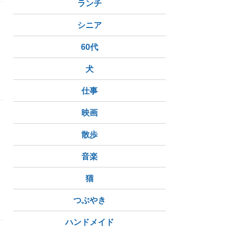
ランチ
シニア
60代
犬
仕事
映画
散歩
。
音楽
猫
つぶやき
ハンドメイド