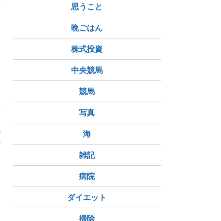
思うこと
フ
晩ごはん
っ
株式投資
中央競馬
競馬
写真
少
海
の
雑記
病院
ダイエット
掃除