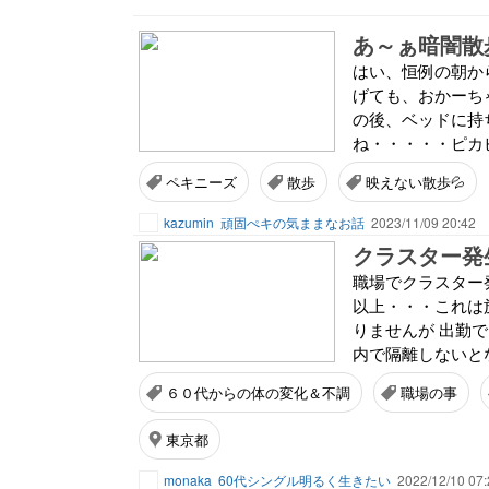
あ～ぁ暗闇散歩
はい、恒例の朝か
げても、おかーちゃ
の後、ベッドに持
ね・・・・・ピカ
ペキニーズ
散歩
映えない散歩💦
kazumin
頑固ぺキの気ままなお話
2023/11/09 20:42
クラスター発
職場でクラスター
以上・・・これは
りませんが 出勤で
内で隔離しないとな
６０代からの体の変化＆不調
職場の事
東京都
monaka
60代シングル明るく生きたい
2022/12/10 07: