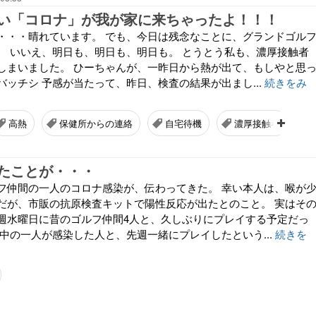
い「コロナ」が我が家に来ちゃったよ！！！
・・・晴れています。 でも、今日は残念なことに、グランドゴル
。 いいえ、明日も、明日も、明日も。 とうとう私も、濃厚接触者
しまいました。 ひーちゃんが、一昨日から熱が出て、もしやと思
ッチシ 予感が当たって、昨日、検査の結果が出まし...
続きをみ
高熱
保健所からの連絡
自宅待機
濃厚接触者
たことが・・・
フ仲間の一人のコロナ感染が、伝わってきた。 幸い本人は、喉が
だが、市販の抗原検査キットで陽性反応が出たとのこと。 実はそ
週水曜日に昔のゴルフ仲間4人と、久しぶりにプレイする予定だっ
の中の一人が感染した人と、先週一緒にプレイしたという...
続きを