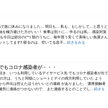
係で急に休みになりました… 明日も… 私も、もしかして…と思うと
触を極力避けた方がいい！ 食事は別々に… 作るのは私… 感染対策
も今日は節分の(^^) 朝のうちに、毎年買う安くて美味しい魚屋さん
トしてます‼️ 寝るのは、空いてる息子...
続きをみる
でもコロナ感染者が・・・
続き、いつも利用しているデイサービス先 でもコロナ感染者が出
その方は、うちと同様にショートとデイの両方利用していた よう
から外出は控えたほうがいいとの連絡 がありました。 濃厚接触者
健所に連絡がつかないので、 また連絡するとのことでし...
続きを