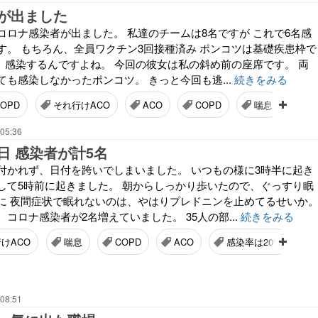
が出ました
コロナ感染者が出ました。 私達のチームは8名ですが これで6名感
す。 もちろん、全員ワクチン3回接種済み ポンコツは基礎疾患枠で
も、感染するんですよね。 今回の彼女は私の斜め前の座席です。 両
も感染しなかったポンコツ。 きっと今回も逃...
続きをみる
OPD
それ行けACO
ACO
COPD
喘息
 05:36
日 感染者が計5名
付かれず、日付を跨いでしまいました。 いつもの様に3時半に起き
して5時前に起きました。 朝からしっかり歩いたので、ぐっすり眠
に 夜間症状で眠れないのは、やはりプレドニンを止めてるせいか
コロナ感染者が2名増えていました。 35人の部...
続きをみる
けACO
喘息
COPD
ACO
感染率は20%
 08:51