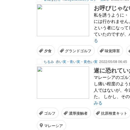
お呼びじゃな
私を誘うように・
には行かれません
という者になって
ていたのですが、バ
る
夕食
グランドゴルフ
味覚障害
ちるみ
赤い実・青い実・黄色い実
2022/05/08 06:45
遂に恐れてい
マレーシアのゴル
し痛い程度のよう
人ではないが、今
た。 しかし、そ
みる
ゴルフ
濃厚接触者
抗原検査キット
マレーシア