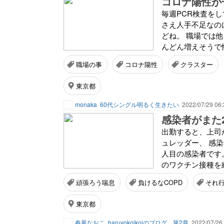
コロナ陽性が
毎週PCR検査をし
さえ人手不足なの
どね。 職場では他
んどん増えそうで怖
職場の事
コロナ陽性
クラスター
東京都
monaka
60代シングル明るく生きたい
2022/07/29 06:
感染者がまた
出勤すると、上司
ュレッダー、 感
人目の感染者です
のワクチン接種を終
頑張ろう喘息
負けるなCOPD
それ行
東京都
春風なおこ
haruyokoikoiのブログ 第2章
2022/07/26