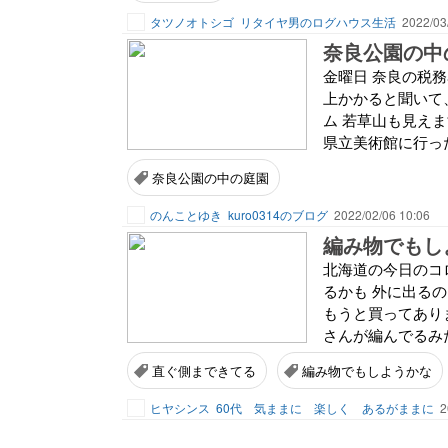
タツノオトシゴ
リタイヤ男のログハウス生活
2022/03
奈良公園の中
金曜日 奈良の税務
上かかると聞いて
ム 若草山も見え
県立美術館に行った
奈良公園の中の庭園
のんことゆき
kuro0314のブログ
2022/02/06 10:06
編み物でもし
北海道の今日のコロ
るかも 外に出る
もうと買ってありま
さんが編んでるみた
直ぐ側まできてる
編み物でもしようかな
ヒヤシンス
60代 気ままに 楽しく あるがままに
2