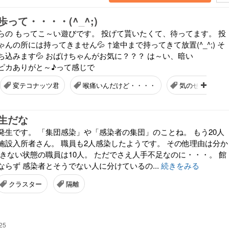
って・・・・(^_^;)
らの もってこ～い遊びです。 投げて貰いたくて、待ってます。 投
んの所には持ってきません💦 ↑途中まで持ってきて放置(^_^;) そ
ち込みます💦 おばけちゃんがお気に？？？ は～い、暗い
ピカありがと～♪って感じで
変テコナッツ君
喉痛いんだけど・・・・
気のせい・・・
生だな
発生です。 「集団感染」や「感染者の集団」のことね。 もう20人
施設入所者さん。 職員も2人感染したようです。 その他理由は分か
きない状態の職員は10人。 ただでさえ人手不足なのに・・・。 館
らず 感染者とそうでない人に分けているの...
続きをみる
クラスター
隔離
25