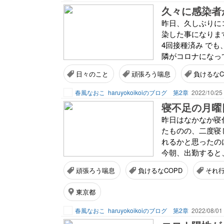
久々に感染者
昨日、久しぶりに
染した事になりま
4回接種済み で
隣がコロナになって
日々のこと
頑張ろう喘息
負けるなC
春風なおこ
haruyokoikoiのブログ 第2章
2022/10/25
寝不足の月曜
昨日はなかなか寝
たものの、二度寝
れるかと思ったの
今朝、出勤すると、
頑張ろう喘息
負けるなCOPD
それ行
東京都
春風なおこ
haruyokoikoiのブログ 第2章
2022/08/01