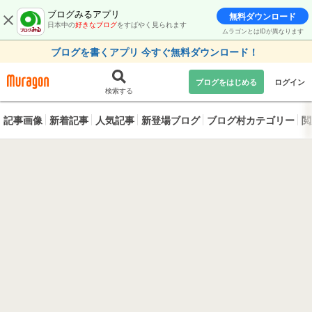
ブログみるアプリ
無料ダウンロード
日本中の
好きなブログ
をすばやく見られます
ムラゴンとはIDが異なります
ブログを書くアプリ 今すぐ無料ダウンロード！
ブログをはじめる
ログイン
検索する
記事画像
新着記事
人気記事
新登場ブログ
ブログ村カテゴリー
閲