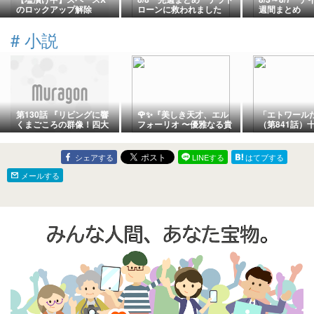
のロックアップ解除
ローンに救われました
週間まとめ
#
小説
第130話 『リビングに響
​🌹✨『美しき天才、エル
「エトワールた
くまごころの群像！四大
フォーリオ 〜優雅なる貴
（第841話）
夏祭りの軌跡を振り返る
公子〜』✨👑​🎩 第14話
分 場当たり
夜と両大帝へ捧ぐ新開発
エナジーの方程式』
シェアする
LINEする
はてブする
メールする