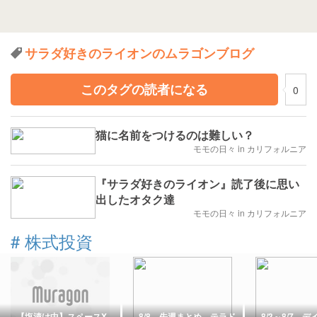
サラダ好きのライオンのムラゴンブログ
このタグの読者になる
0
猫に名前をつけるのは難しい？
モモの日々 in カリフォルニア
『サラダ好きのライオン』読了後に思い
出したオタク達
モモの日々 in カリフォルニア
#
株式投資
【塩漬け中】スペースX
8/8 先週まとめ テラド
8/3～8/7 