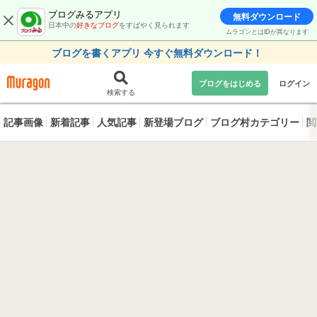
ブログみるアプリ
無料ダウンロード
日本中の
好きなブログ
をすばやく見られます
ムラゴンとはIDが異なります
ブログを書くアプリ 今すぐ無料ダウンロード！
ブログをはじめる
ログイン
検索する
記事画像
新着記事
人気記事
新登場ブログ
ブログ村カテゴリー
閲