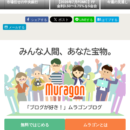
市場任せの中央銀行
【2026年7月FOMC】FF
今週の見通し
金利3.50〜3.75%を5会合
連続据え置き——9対3の
分裂採決、地区連銀総裁3
名がタカ派反対票
シェアする
LINEする
はてブする
メールする
無料ではじめる
ムラゴンとは