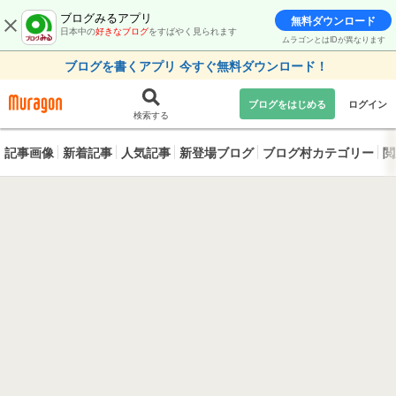
ブログみるアプリ
無料ダウンロード
日本中の
好きなブログ
をすばやく見られます
ムラゴンとはIDが異なります
ブログを書くアプリ 今すぐ無料ダウンロード！
ブログをはじめる
ログイン
検索する
記事画像
新着記事
人気記事
新登場ブログ
ブログ村カテゴリー
閲