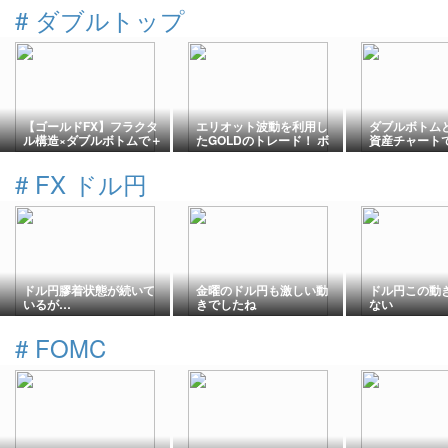
#
ダブルトップ
【ゴールドFX】フラクタ
エリオット波動を利用し
ダブルボトム
ル構造×ダブルボトムで＋
たGOLDのトレード！ ボ
資産チャート
162.7pips！反転を捉える
ラティリティーの大きさ
サイン”を見
高勝率トレード手法を解
に注目！
践法
#
FX ドル円
説
ドル円膠着状態が続いて
金曜のドル円も激しい動
ドル円この動
いるが…
きでしたね
ない
#
FOMC