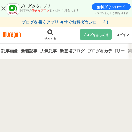
ブログみるアプリ
無料ダウンロード
日本中の
好きなブログ
をすばやく見られます
ムラゴンとはIDが異なります
ブログを書くアプリ 今すぐ無料ダウンロード！
ブログをはじめる
ログイン
検索する
記事画像
新着記事
人気記事
新登場ブログ
ブログ村カテゴリー
閲