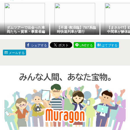
ダムツアーで出会った車
【不通･救済臨】787系臨
【まさか!?】幻
両たち～貨車・事業者編
時快速列車が運行
中間車が解体線
その１８～ワム３５００
形4両解体完
形
シェアする
LINEする
はてブする
メールする