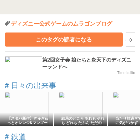
ディズニー公式ゲームのムラゴンブログ
このタグの読者になる
0
第2回女子会 娘たちと炎天下のディズニ
ーランドへ
Time is life
#
日々の出来事
【スタバ新作】ぎゅぎゅ
結局のところ あれも それ
当たり前過ぎ
っとオレンジ&マンゴー
も どれも たぶん ただの
に気がつかず
フラペチーノ★めちゃ
夏バテだよね
旨！！面白自販機ついで
#
鉄道
に旅行記