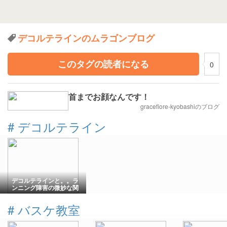
デコルテラインのムラゴンブログ
このタグの読者になる
0
首までお顔なんです！
gracefiore-kyobashiのブログ
#
デコルテライン
デコルテラインと。。ラ
ンニング障害の微妙な関
係
#
バスケ教室