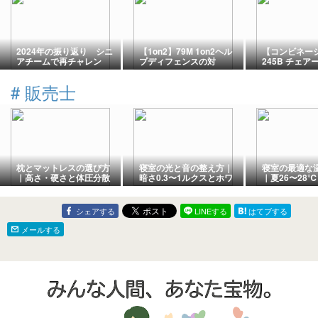
2024年の振り返り シニ
【1on2】79M 1on2ヘル
【コンビネー
アチームで再チャレン
プディフェンスの対
245B チェ
ジ 勝ちにこだわったバ
応 ミドルクラス編89
からのシュー
スケットボールの年
ークラス編㊿
#
販売士
枕とマットレスの選び方
寝室の光と音の整え方｜
寝室の最適な
｜高さ・硬さと体圧分散
暗さ0.3〜1ルクスとホワ
｜夏26〜28℃
で快眠｜睡眠の質を上げ
イトノイズ｜睡眠の質を
20℃で快眠
る科学【第19回】
上げる科学【第18回】
上げる科学【第
シェアする
LINEする
はてブする
メールする