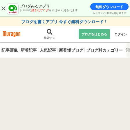
ブログみるアプリ
無料ダウンロード
日本中の
好きなブログ
をすばやく見られます
ムラゴンとはIDが異なります
ブログを書くアプリ 今すぐ無料ダウンロード！
ブログをはじめる
ログイン
検索する
記事画像
新着記事
人気記事
新登場ブログ
ブログ村カテゴリー
閲