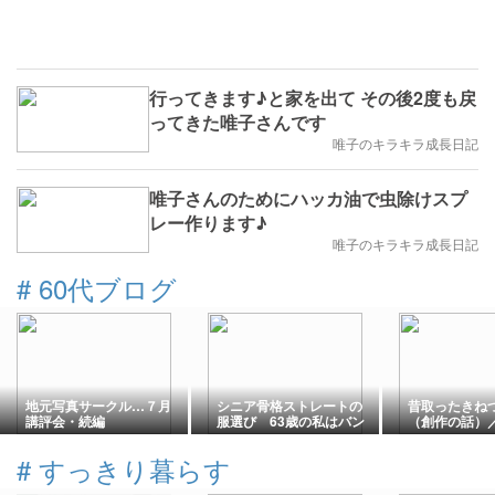
行ってきます♪と家を出て その後2度も戻
ってきた唯子さんです
唯子のキラキラ成長日記
唯子さんのためにハッカ油で虫除けスプ
レー作ります♪
唯子のキラキラ成長日記
#
60代ブログ
地元写真サークル…７月
シニア骨格ストレートの
昔取ったきね
講評会・続編
服選び 63歳の私はバン
（創作の話）
ドカラー・オーバーサイ
んと晩ごはん
ズを取り入れています
#
すっきり暮らす