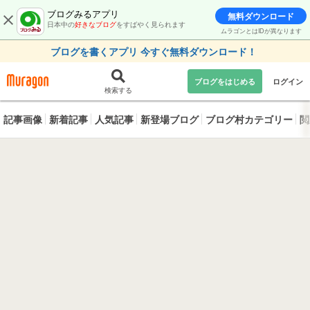
ブログみるアプリ
無料ダウンロード
日本中の
好きなブログ
をすばやく見られます
ムラゴンとはIDが異なります
ブログを書くアプリ 今すぐ無料ダウンロード！
ブログをはじめる
ログイン
検索する
記事画像
新着記事
人気記事
新登場ブログ
ブログ村カテゴリー
閲