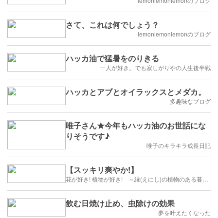
lemonlemonlemonのブログ
さて、これは何でしょう？
lemonlemonlemonのブログ
ハッカ油で猛暑をのりきる
一人が好き。でも寂しがりやの人生後半戦
ハッカとアブとオイラックスとメダカ。
多趣味なブログ
唯子さん★今年もハッカ油のお世話にな
りそうです♪
唯子のキラキラ成長日記
【スッキリ爽やか!】
花が好き! 植物が好き! ～縁(えにし)の植物のある暮らし～
飲む日焼け止め、虫除けの効果
夢を叶えたくなった