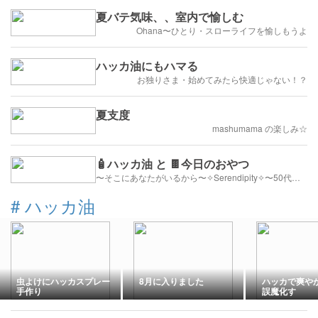
夏バテ気味、、室内で愉しむ
Ohana〜ひとり・スローライフを愉しもうよ
ハッカ油にもハマる
お独りさま・始めてみたら快適じゃない！？
夏支度
mashumama の楽しみ☆
🧴ハッカ油 と 🍫今日のおやつ
〜そこにあなたがいるから〜✧Serendipity✧〜50代心地よい暮らし
#
ハッカ油
虫よけにハッカスプレー
8月に入りました
ハッカで爽や
手作り
誤魔化す