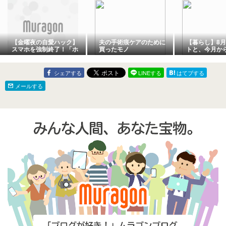
【金曜夜の自愛ハック】
夫の手術痕ケアのために
【暮らし】8
スマホを強制終了！「ホ
買ったモノ
トと、今月か
ットアイマスク」で1週間
こと
の疲れをゆるめる夜💤✨
シェアする
LINEする
はてブする
メールする