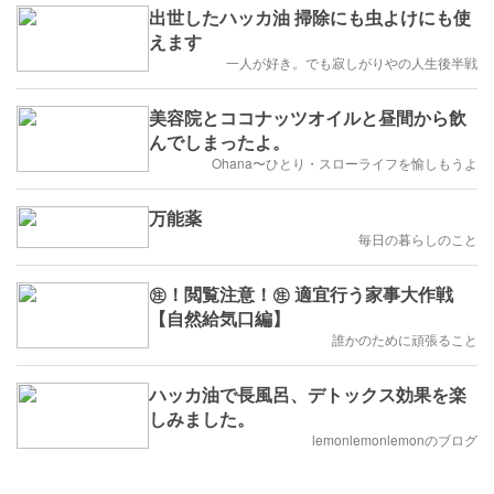
出世したハッカ油 掃除にも虫よけにも使
えます
一人が好き。でも寂しがりやの人生後半戦
美容院とココナッツオイルと昼間から飲
んでしまったよ。
Ohana〜ひとり・スローライフを愉しもうよ
万能薬
毎日の暮らしのこと
㊟！閲覧注意！㊟ 適宜行う家事大作戦
【自然給気口編】
誰かのために頑張ること
ハッカ油で長風呂、デトックス効果を楽
しみました。
lemonlemonlemonのブログ