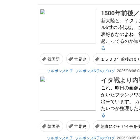
1500年前後
新大陸と、イタリ
ル5世の時代ね。
表好きなのよね、
起こってるのか知り
る
韓国語
世界史
１５００年前後のま
ソルボンヌＫ子
ソルボンヌK子のブログ
2026/08/06 0
イタ戦より内
これ、昨日の画像
かいたフランソワ
出来ています。 
たいつか整理したい
る
韓国語
世界史
朝食にジャガイモを
ソルボンヌＫ子
ソルボンヌK子のブログ
2026/08/05 0