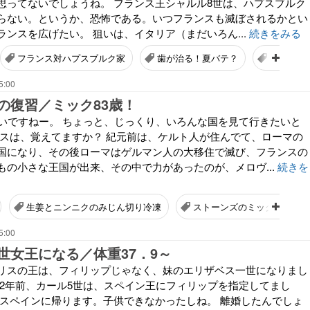
思ってないでしょうね。 フランス王シャルル8世は、ハプスブルク
らない。というか、恐怖である。いつフランスも滅ぼされるかとい
ンスを広げたい。 狙いは、イタリア（まだいろん...
続きをみる
フランス対ハプスブルク家
歯が治る！夏バテ？
体重増や
5:00
の復習／ミック83歳！
しいですねー。 ちょっと、じっくり、いろんな国を見て行きたいと
ンスは、覚えてますか？ 紀元前は、ケルト人が住んでて、ローマの
国になり、その後ローマはゲルマン人の大移住で滅び、フランスの
もの小さな王国が出来、その中で力があったのが、メロヴ...
続きを
生姜とニンニクのみじん切り冷凍
ストーンズのミック、８３歳
5:00
世女王になる／体重37．9～
リスの王は、フィリップじゃなく、妹のエリザベス一世になりまし
ぬ2年前、カール5世は、スペイン王にフィリップを指定してまし
はスペインに帰ります。子供できなかったしね。 離婚したんでしょ