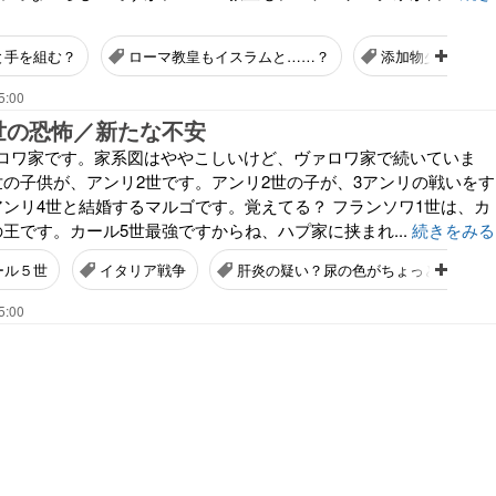
と手を組む？
ローマ教皇もイスラムと……？
添加物少ないカレ
5:00
世の恐怖／新たな不安
ロワ家です。家系図はややこしいけど、ヴァロワ家で続いていま
世の子供が、アンリ2世です。アンリ2世の子が、3アンリの戦いをす
アンリ4世と結婚するマルゴです。覚えてる？ フランソワ1世は、カ
王です。カール5世最強ですからね、ハプ家に挟まれ...
続きをみる
ール５世
イタリア戦争
肝炎の疑い？尿の色がちょっと濃い
5:00