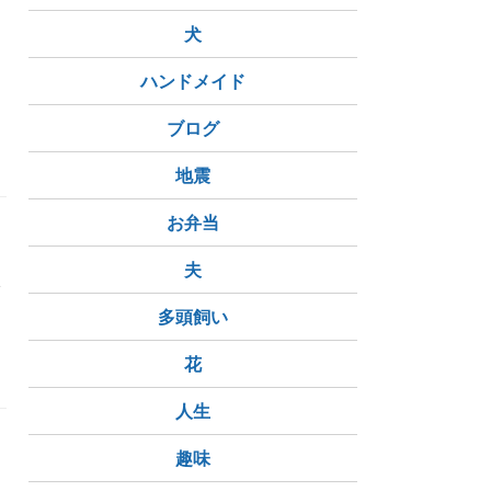
犬
ハンドメイド
ブログ
べる
イーロン宇宙人、トランプクローン
地震
お弁当
夫
多頭飼い
コン不調
精神は宇宙とつながる
腎臓にいい野菜
花
人生
趣味
カ