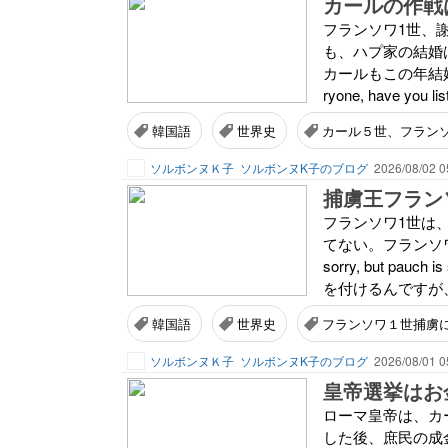
カールの作戦
フランソワ1世、
も、ハプ家の結婚
カールもこの年結
ryone, have you lis
韓国語
世界史
カール５世、フラン
ソルボンヌＫ子
ソルボンヌK子のブログ
2026/08/02 0
捕虜王フラン
フランソワ1世は
てない。フランソワ
sorry, but p
を付けるんですが、
韓国語
世界史
フランソワ１世捕虜
ソルボンヌＫ子
ソルボンヌK子のブログ
2026/08/01 0
皇帝選挙はお
ローマ皇帝は、カ
した後、庶民の成