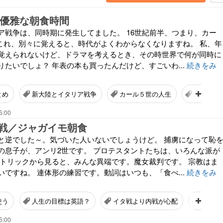
／優雅な朝食時間
ア戦争は、同時期に発生してました。 16世紀前半、つまり、カー
 これ、別々に覚えると、時代がよくわからなくなりますね。 私、年
覚えられないけど、ドラマを考えるとき、その時世界で何が同時に
たいでしょ？ 年表の本も買ったんだけど、すごいわ...
続きをみ
とめ
新大陸とイタリア戦争
カール５世の人生
朝食時間
5:00
戦／ジャガイモ朝食
と逆でした～。気づいた人いないでしょうけど。 捕虜になって恥
の息子が、アンリ2世です。 プロテスタントたちは、いろんな派が
カトリックから見ると、みんな異端です。魔女裁判です。 宗教はま
ですね。 連体形の練習です。動詞はいつも、「食べ...
続きをみ
使う
人生の目標は英語？
イタ戦より内戦が心配
平和満
5:00