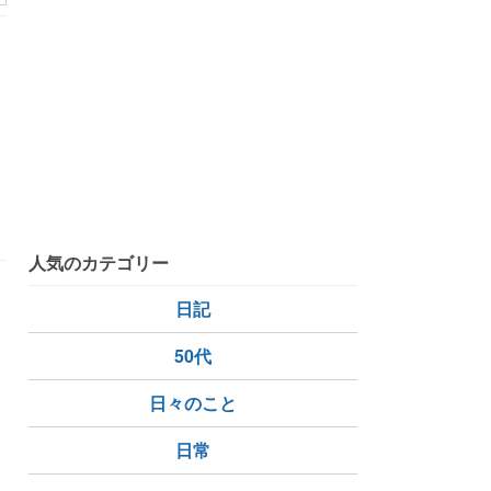
の幸せ
後悔しない性格
人気のカテゴリー
を
日記
50代
日々のこと
喫～
日常