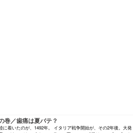
の巻／歯痛は夏バテ？
に着いたのが、1492年。 イタリア戦争開始が、その2年後。大発