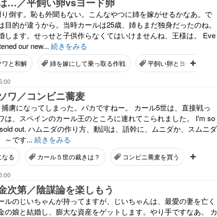
は…／平飼い卵vsヨード卵
謝り倒す。恥も外聞もない。こんなやつに姉を嫁がせるかなあ。で
は目的が違うから。当時カールは25歳、姉もまだ独身だったのね。
婚します。せっせと子供作らなくてはいけませんね、王様は。 Eve
tened our new...
続きをみる
ソワと和解
姉を嫁にして乗っ取る作戦
平飼い卵とヨード卵を比
5:00
ソワ／コンビニ蕎麦
、捕虜になってしまった。バカですねー。 カール5世は、直接戦っ
は、スペインのカール王のところに連れてこられました。 I'm so
auch is sold out. ハムニダの作り方、動詞は、語幹に、ムニダか、スムニダ
～です...
続きをみる
になる
カール５世の裁きは？
コンビニ蕎麦を買う
パソ
5:00
金次第／陰謀論を楽しもう
ールのじいちゃんが持ってますが、じいちゃんは、最愛の妻を亡く
金の娘と結婚し、膨大な資産をゲットします。やり手ですなあ。 