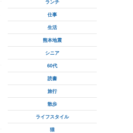
ランチ
親
仕事
生活
熊本地震
プル晩ご飯
知り合いと会う店の選択
美味しさより雰囲気で選
シニア
60代
読書
旅行
散歩
家賃更新、ウイルス除去、電化製品の積み立て
ライフスタイル
猫