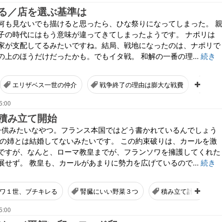
る／店を選ぶ基準は
何も見ないでも描けると思ったら、ひな祭りになってしまった。 
子の時代にはもう意味が違ってきてしまったようです。 ナポリは
家が支配してるみたいですね。結局、戦地になったのは、ナポリで
の上のほうだけだったかも。でもイタ戦。 和解の一番の理...
続き
エリザベス一世の仲介
戦争終了の理由は膨大な戦費
シン
5:00
積み立て開始
子供みたいなやつ。フランス本国ではどう書かれているんでしょう
ルの姉とは結婚してないみたいです。 この約束破りは、カールを激
ですが、なんと、ローマ教皇までが、フランソワを擁護してくれた
展せず。 教皇も、カールがあまりに勢力を広げているので...
続き
ワ１世、ブチキレる
腎臓にいい野菜３つ
積み立て計画
5:00