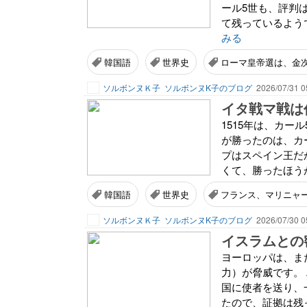
ール5世も、評判
て残っているようで
みる
韓国語
世界史
ローマ皇帝選は、金
ソルボンヌＫ子
ソルボンヌK子のブログ
2026/07/31 0
イタ戦マ戦は
1515年は、カー
が勝ったのは、カ
プはスペイン王だ
くて、勝ったほう
韓国語
世界史
フランス、マリニャ
ソルボンヌＫ子
ソルボンヌK子のブログ
2026/07/30 0
イスラムとの
ヨーロッパは、ま
力）が脅威です。
国に使者を送り、
たので、証拠は残