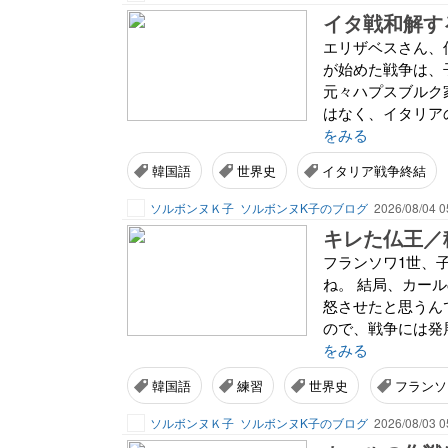
イタ戦和解す
エリザベスさん、
が始めた戦争は、
元々ハプスブルク
はなく、イタリア
をみる
韓国語
世界史
イタリア戦争終結
ソルボンヌＫ子
ソルボンヌK子のブログ
2026/08/04 0
キレた仏王／
フランソワ1世、
ね。 結局、カー
怒させたと思うん
ので、戦争には発
をみる
韓国語
練習
世界史
フランソ
ソルボンヌＫ子
ソルボンヌK子のブログ
2026/08/03 0