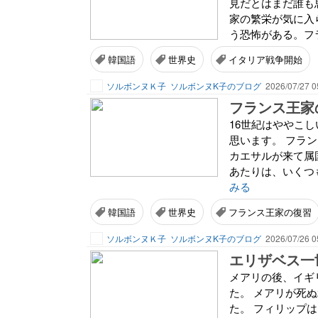
見だとはまだ誰も
家の繁栄が気に入
う恐怖がある。フラ
韓国語
世界史
イタリア戦争開始
ソルボンヌＫ子
ソルボンヌK子のブログ
2026/07/27 0
フランス王家
16世紀はややこ
思います。 フラ
カエサルが来て属
あたりは、いくつ
みる
韓国語
世界史
フランス王家の復習
ソルボンヌＫ子
ソルボンヌK子のブログ
2026/07/26 0
エリザベス一
メアリの後、イギ
た。 メアリが死
た。 フィリップ