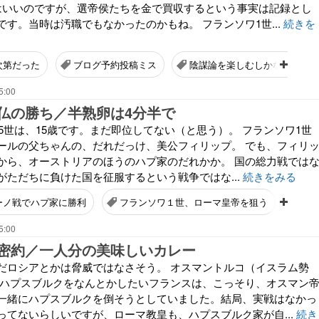
はいいのですが、選帝侯たちを金で買収するという事実は記録とし
す。当時は汚職でもなかったのかもね。 フランソワ1世...
続きを
次第だった
ブログ予約投稿ミス
陰謀論を楽しむしかない
5:00
仏の勝ち／半熟卵は4分半で
ル5世は、15歳です。まだ即位してない（と思う）。 フランソワ1世
ールの父ちゃんの、だれだっけ、美公フィリップ。 でも、フィリ
から、オーストリアのほうのハプ家のだれかか。 国の総力戦では
がただちに負けた国を征服するという戦争ではな...
続きをみる
ーノ戦でハプ家に勝利
フランソワ１世、ローマ皇帝を狙う
半熟
5:00
密約／一人分の美味しいカレー
だロシアとかは脅威ではなさそう。 オスマントルコ（イスラム勢
 ハプスブルクをなんとかしたいフランスは、こっそり、オスマン
一緒にハプスブルクを倒そうとしていました。結局、実戦はなかっ
ってないらしいですが、ローマ教皇も、ハプスブルク家が自...
続き