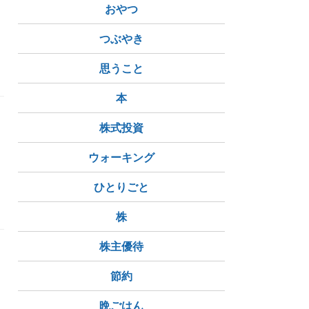
おやつ
つぶやき
ハンバーガーランチ
思うこと
本
株式投資
ッ
な
ウォーキング
ひとりごと
卵のトロトロ具合は４分半
パソコントラブル
株
株主優待
帝
節約
晩ごはん