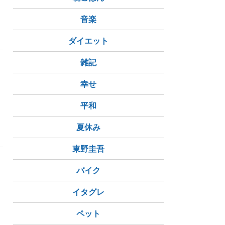
音楽
ー粉（成城石井）
楽ちん一人カレー（美味しい！）
衰える筋
ダイエット
雑記
幸せ
平和
痩せたのはもしや……
夏休み
東野圭吾
バイク
イタグレ
ペット