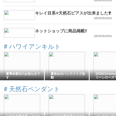
キレイ目系⭐️天然石ピアスが出来ました❣️
atelierkotoko
ネットショップに商品掲載‼️
atelierkotoko
#
ハワイアンキルト
夏季休業日のお知らせで
夏休みのハンドメイド活
2026Christma
す
動
リーンローズ
内容をご紹介
#
天然石ペンダント
ヒマラヤ産水晶・ファセ
ヒマラヤ産水晶のフラワ
インカローズ