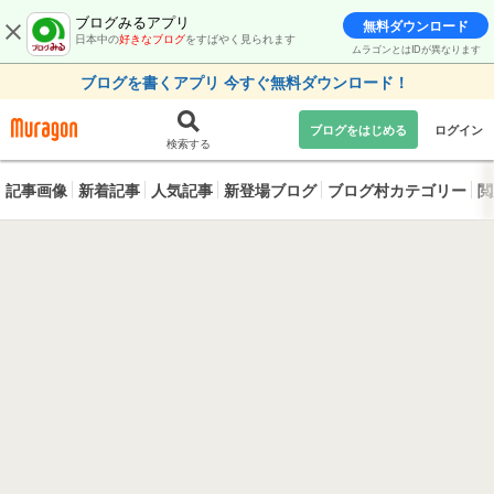
ブログみるアプリ
無料ダウンロード
日本中の
好きなブログ
をすばやく見られます
ムラゴンとはIDが異なります
ブログを書くアプリ 今すぐ無料ダウンロード！
ブログをはじめる
ログイン
検索する
記事画像
新着記事
人気記事
新登場ブログ
ブログ村カテゴリー
閲