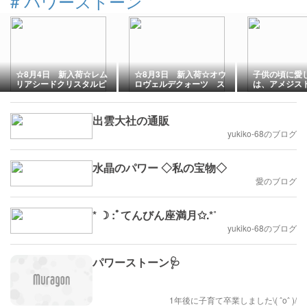
#
パワーストーン
☆8月4日 新入荷☆レム
☆8月3日 新入荷☆オウ
子供の頃に愛
リアシードクリスタルピ
ロヴェルデクォーツ ス
は、アメジス
ュアレイ
フィア
るようになっ
(Θ_Θ)！数
会を求めてス
出雲大社の通販
ケットトレッ
へ！
yukiko-68のブログ
水晶のパワー ◇私の宝物◇
愛のブログ
* ☽ :ﾟてんびん座満月✩.*˚
yukiko-68のブログ
パワーストーン🩺
1年後に子育て卒業しました\( ˆoˆ )/