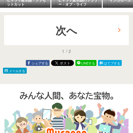
ットカット
ー・オブ・ライフ
次へ
1
/
2
シェアする
LINEする
はてブする
メールする