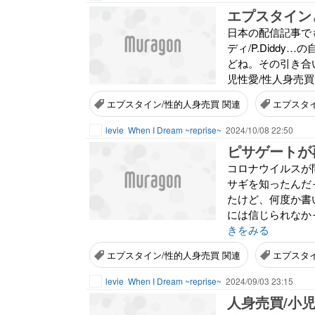
エプスタイン
日本の配信記事で
ディ/P.Didd
どね。その引き合
児性愛/性人身売買
エプスタイン/性的人身売買 関連
エプスタ
levie
When I Dream ~reprise~
2024/10/08 22:50
ピサゲートが
コロナウイルスが
サギを知ったんだ
たけど、何度か書
には信じられなか
きをみる
エプスタイン/性的人身売買 関連
エプスタ
levie
When I Dream ~reprise~
2024/09/03 23:15
人身売買/小児