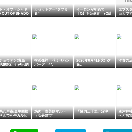
ト・オブ・シャド
カセットフー“タフま
イーロンが初めて
エプス
/ OUT OF SHADO
る”
【Q】を公然化 ♦️Q計
巨大で
画を信じよ
チョウテン(豊島
横浜発祥 花よりハン
2026年8月4日(火) 夕
洋食の
池袋駅)】行列も納
バーグ ^^/
飯♫
洋食店！黒毛和牛
バーグとメンチカ
県八戸市/金剛園根
焼肉 食美処マルト
「焼肉三千里」沼津
唐津神
さんで和牛カルビ
（安曇野市）
へと散
を食べて来まし
佐賀牛
☆佐賀/
【2026