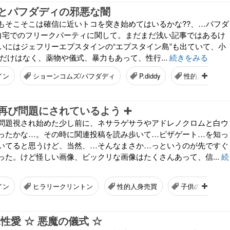
とパフダディの邪悪な闇
もそこそこは確信に近いトコを突き始めてはいるかな??、…パフダ
y…の自宅でのフリークパーティに関して。まだまだ浅い記事ではあるけ
いにはジェフリーエプスタインの“エプスタイン島”も出ていて、小
だけはなく、薬物や儀式、暴力もあって、性行...
続きをみる
イン
ショーンコムズ/パフダディ
P.diddy
性的人身売買
再び問題にされているよう ➕
問題視され始めた少し前に、ネサラゲサラやアドレノクロムと白ウ
ったかな…。その時に関連投稿を読み歩いて…ピザゲート…を知っ
いてると思うけど、当然、…そんなまさか…っというのが先ですぐ
った。けど怪しい画像、ビックリな画像はたくさんあって、信...
続
イン
ヒラリークリントン
性的人身売買
子供の誘拐
性愛 ☆ 悪魔の儀式 ☆