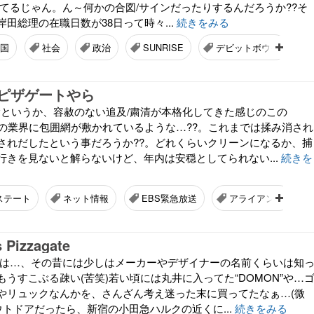
出てるじゃん。ん～何かの合図/サインだったりするんだろうか??そ
田総理の在職日数が38日って時々...
続きをみる
の国
社会
政治
SUNRISE
デビットボウイ
ピザゲートやら
除というか、容赦のない追及/粛清が本格化してきた感じのこの
方の業界に包囲網が敷かれているような…??。これまでは揉み消され
されだしたという事だろうか??。どれくらいクリーンになるか、捕
行きを見ないと解らないけど、年内は安穏としてられない...
続きを
ステート
ネット情報
EBS緊急放送
アライアンス
s Pizzagate
飾は…、その昔には少しはメーカーやデザイナーの名前くらいは知
うすこぶる疎い(苦笑)若い頃には丸井に入ってた“DOMON”や…
やリュックなんかを、さんざん考え迷った末に買ってたなぁ…(微
ウトドアだったら、新宿の小田急ハルクの近くに...
続きをみる