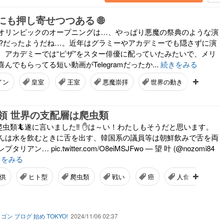
本にも押し寄せつつある 🌐
オリンピックのオープニングは…、やっぱり悪魔の祭典のような演
”??だったようだね…。近年はグラミーやアカデミーでも隠さずに演
。アカデミーでは“ピザ”をスター俳優に配っていたみたいで、メリ
んでもらってる短い動画がTelegramだったか...
続きをみる
イン
皇室
王室
悪魔崇拝
世界の動き
社会
領 世界の支配層は爬虫類
爬虫類🦎遂に言いました‼️ ✋は～い！わたしもそうだと思います。
んは水を飲むときに舌を出す、韓国系の議員等は朝鮮飲みで舌を両
ン… pic.twitter.com/O8eiMSJFwo — 望 叶 (@nozomi84
きをみる
供
ヒト型
爬虫類
戦い
癌
人食い
ゴン ブログ 始め TOKYO!
2024/11/06 02:37