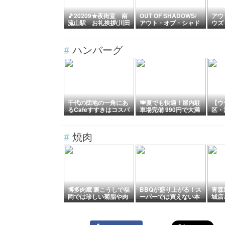
🎵20209★夜街宣 南
OUT OF SHADOWS/
アウ
流山駅 お礼挨拶(川田
アウト・オブ・シャド
ウズ 
龍平 14 分前にライブ
ウズ（暗闇を抜けて）
WS
配信開始) / 緊急速報）
という映画
2026-02-09-2（選挙直
#
ハンバーグ
後の中国の反応）日本
関連報道がアクセスラ
ンキング１位に！その
内容は？(11:38) / まさ
に悪魔的。ピザゲート
は基本的に本当のよう
です。30年ダメだった
ら31年目もダメです /
千代の団地の一角にあ
🍽夏でも快適！屋内駐
【ウ
大量の神経毒性mRNA
るCafeすすきはコスパ
車場完備 990円で大満
区・
摂取 + 広範な人工知能
抜群の750円ランチ
足のハンバーグランチ
得の
依存 = 思考能力を失う
（愛知県名古屋市）
ハン
世代 / ビル・ゲイツの
ツ
#
焼肉
優生学の夢が現実とな
り、スペイン政府は
「役立たず」な国民を
30%多く安楽死させて
いる / ナチス党躍進に
類似の自民大勝 植草
一秀 / 日本人は米英金
融資本へ従属し、その
博多肉蔵 裏こうしで福
BBQが盛り上がる！ス
青森
手先として中露と戦う
岡では珍しい菊脂や肉
ーパーでは買えない本
城店
道を選んだ / とてつも
と鯛の巻物とすき焼き
格肉5選｜みんなが驚
定食
なく恐ろしい社会がや
を楽しむ
く豪快なお肉を紹介
た。
ってきた / 政治的成熟
とは、共産主義者は正