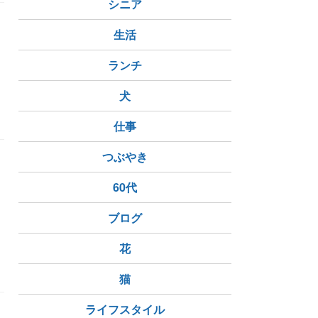
シニア
生活
ランチ
犬
悪魔崇拝
バッキンガム
クリントン
ショービジネ
仕事
つぶやき
60代
ブログ
花
ハリウッド
食の安全
QFS
猫
ライフスタイル