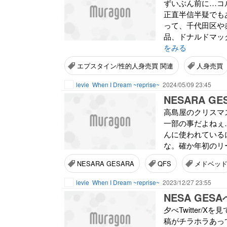
ずいぶん前に…コ
正直半信半疑でも
って、千代田区や
品、ドナルドマッ
をみる
エプスタイン/性的人身売買 関連
人身売買
levie
When I Dream ~reprise~
2024/05/09 23:45
NESARA G
高島屋のクリスマ
一部の事だよねぇ
んに使われているに
な。確か年初のリ
NESARA GESARA
QFS
メドベッ
levie
When I Dream ~reprise~
2023/12/27 23:55
NESA GESAへ
夕べTwitter
稿がチラホラあっ