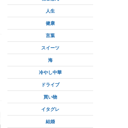
カニエウエスト
人生
健康
言葉
スイーツ
海
冷やし中華
小児性愛
近親相姦
ドライブ
買い物
イタグレ
結婚