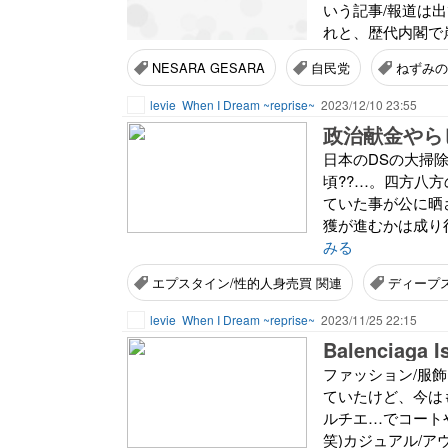
いう記事/報道は
れと、歴代内閣で岸
NESARA GESARA
自民党
ねずみ
levie
When I Dream ~reprise~
2023/12/10 23:55
政治献金やら
日本のDSの大掃
頃??…。四方八
ていた事が公に晒
獲が進むかは成り
みる
エプスタイン/性的人身売買 関連
ディープ
levie
When I Dream ~reprise~
2023/11/25 22:15
Balenciaga I
ファッション/服
ていたけど、今はも
ルチエ…でコート
笑)カジュアル/ア