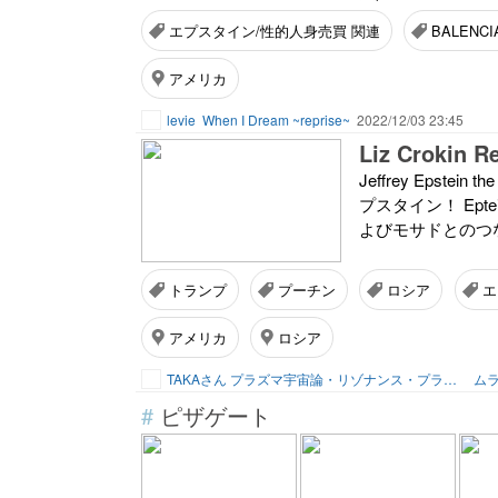
エプスタイン/性的人身売買 関連
BALENCI
アメリカ
levie
When I Dream ~reprise~
2022/12/03 23:45
Liz Croki
Jeffrey Epste
プスタイン！ Eptein'
よびモサドとのつなが
トランプ
プーチン
ロシア
エ
アメリカ
ロシア
TAKAさん プラズマ宇宙論・リゾナンス・プランナー
ムラ
#
ピザゲート