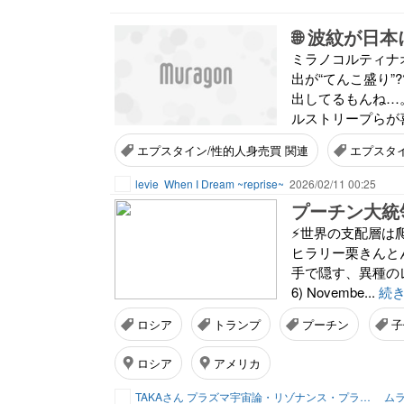
🌐 波紋が日
ミラノコルティナ
出が“てんこ盛り
出してるもんね…
ルストリープらが喜
エプスタイン/性的人身売買 関連
エプスタ
levie
When I Dream ~reprise~
2026/02/11 00:25
プーチン大統
⚡️世界の支配層は
ヒラリー栗きんと
手で隠す、異種のレプタリア
6) Novembe...
続
ロシア
トランプ
プーチン
子
ロシア
アメリカ
TAKAさん プラズマ宇宙論・リゾナンス・プランナー
ムラ