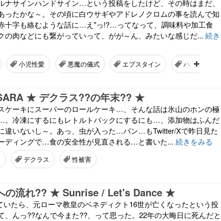
ルナサインハンドサイン…という投稿をしたけど、その時はまだ、
あったかな～。その頃に白ウサギやアドレノクロムの事を読んで知
赤十字も絡むような話に…え"っ!?…ってなって、調味料や加工食
クの肉などにも繋がっていって、がが～ん、みたいな感じだ...
続き
小児性愛
悪魔の儀式
エプスタイン
ハリウッド
ESARA ★ デクラス??の年末?? ★
スケーキにスーパーのロールケーキ…、そんな話は氷山のホンの極
…。冷凍にするにもレトルトパックにするにも…、添加物はふんだ
違いないし～。あっ、虫が入った…パン…もTwitter/Xで昨日見た
ーディングで…食の安全性が見直される…と書いた...
続きをみる
ド
デクラス
性被害
の流れ?? ★ Sunrise / Let's Dance ★
/Xを見ていたら、元ローマ教皇のベネディクト16世が亡くなったという投
て、んっ??なんで今また??、って思った。22年の大晦日に死んだと