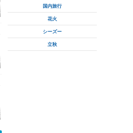
国内旅行
タイン、それは
「ドナルド・トランプ
ハリウッドが陥落して
世界救済計
す
は大きな衝撃でした」
いる すべてが終わっ
たら報道される
花火
シーズー
立秋
店もなみ！
初「Hungry Tiger」
【ふるさと納税】 近江
実家の家飯
（横浜モアーズ）
牛 入り ハンバーグ
た(((o(*ﾟ▽ﾟ*
社から、唐津城
【続報】《先読み開
プレミアムカルビ
高須クリニ
策。ディナーは
店》すたみな太郎弘前
風景
の焼肉を楽しむ
店、9月中旬に「PRE
唐津旅行記③
MIUM BUFFET」とし
.5】
て再開へ 公式求人で
判明