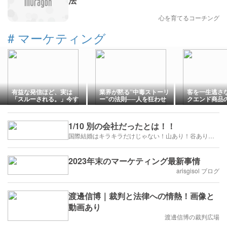
法
心を育てるコーチング
#
マーケティング
有益な発信ほど、実は
業界が黙る”中毒ストーリ
客を一生逃さ
「スルーされる。」今す
ー”の法則──人を狂わせ
クエンド商品
ぐ捨てるべき常識。
「買わずにいられなくな
る」禁じ手
1/10 別の会社だったとは！！
国際結婚はキラキラだけじゃない！山あり！谷あり！闇もある！？
2023年末のマーケティング最新事情
arisgisol ブログ
渡邊信博｜裁判と法律への情熱！画像と
動画あり
渡邊信博の裁判広場