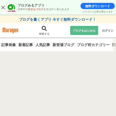
ブログみるアプリ
無料ダウンロード
日本中の
好きなブログ
をすばやく見られます
ムラゴンとはIDが異なります
ブログを書くアプリ 今すぐ無料ダウンロード！
ブログをはじめる
ログイン
検索する
記事画像
新着記事
人気記事
新登場ブログ
ブログ村カテゴリー
閲