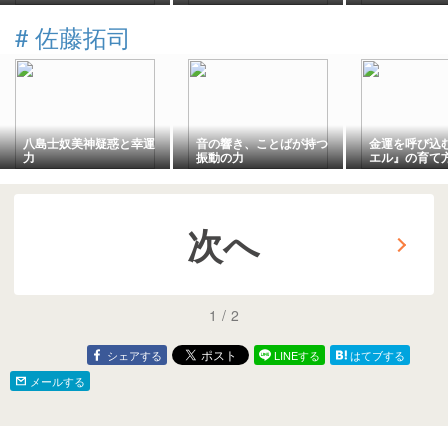
#
佐藤拓司
八島士奴美神疑惑と幸運
音の響き、ことばが持つ
金運を呼び込
力
振動の力
エル』の育て
次へ
1
/
2
シェアする
LINEする
はてブする
メールする