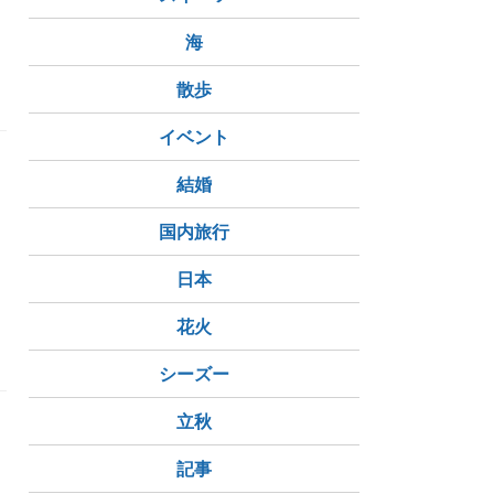
ピーナ
海
散歩
イベント
結婚
国内旅行
日本
花火
シーズー
立秋
記事