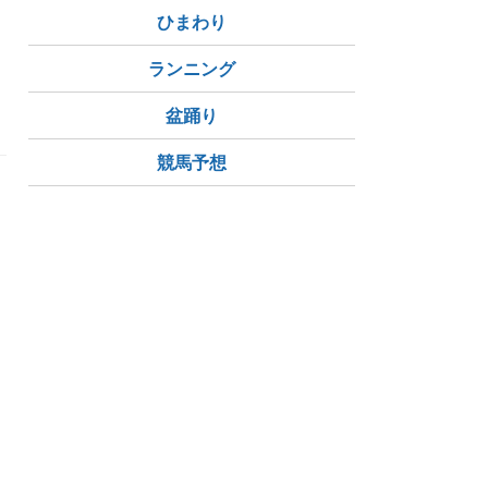
ひまわり
トなフィリピーナ
ランニング
盆踊り
競馬予想